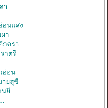
วลา
นอ่อนแสง
ยมผา
อีกครา
มราตรี
วอ่อน
ายสุขี
วนยี
..