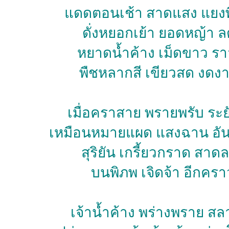
แดดตอนเช้า สาดแสง แยงพื
ดั่งหยอกเย้า ยอดหญ้า ล
หยาดน้ำค้าง เม็ดขาว ร
พืชหลากสี เขียวสด งดง
เมื่อคราสาย พรายพรับ ระ
เหมือนหมายแผด แสงฉาน อั
สุริยัน เกรี้ยวกราด สาด
บนพิภพ เจิดจ้า อีกครา
เจ้าน้ำค้าง พร่างพราย สล