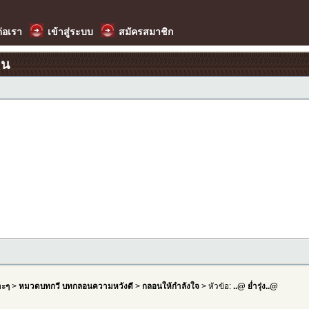
ต่อเรา
เข้าสู่ระบบ
สมัครสมาชิก
อน
าะๆ
>
หมวดบทกวี บทกลอนความหวังดี
>
กลอนให้กำลังใจ
> หัวข้อ:
..@ ย่ำรุ่ง..@