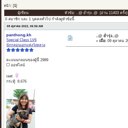
หน้า: [
1
]
ผู้เขียน
หัวข้อ: ..@ ย่ำรุ่ง..@ (อ่าน 11403 ครั้ง)
0 สมาชิก และ 1 บุคคลทั่วไป กำลังดูหัวข้อนี้
09 ตุลาคม 2022, 06:56:AM
panthong.kh
..@ ย่ำรุ่ง..@
Special Class LV6
«
เมื่อ:
09 ตุลาคม 2
นักกลอนเอกแห่งวังหลวง
คะแนนกลอนของผู้นี้ 2989
ออฟไลน์
เพศ:
กระทู้: 8,676