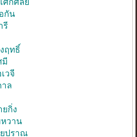
โศกศัลย์
อกัน
ารี
งฤทธิ์
ศมี
เวจี
ดาล
ยกิ่ง
อมหวาน
วายปราณ