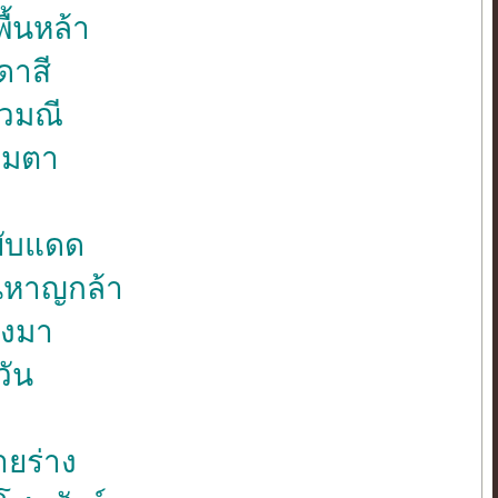
้นหล้า
ดาสี
าวมณี
ามตา
ยับแดด
นหาญกล้า
ลงมา
วัน
ายร่าง