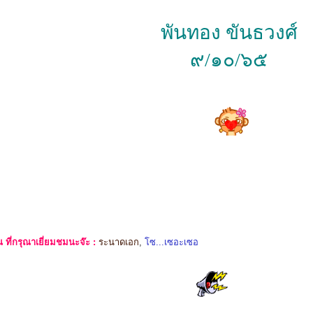
พันทอง ขันธวงศ์
๙/๑๐/๖๕
ที่กรุณาเยี่ยมชมนะจ๊ะ :
ระนาดเอก
,
โซ...เซอะเซอ