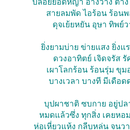
ปล่อยยอดหญ้า อ้างว้าง ต่าง
สายลมพัด ไอร้อน ร้อนพ
ดุจเย้ยหยัน อุษา ทิพย์ว
ยิ่งยามบ่าย ข่ายแสง ยิ่งแร
ดวงอาทิตย์ เจิดจรัส รั
เผาโลกร้อน ร้อนรุ่ม ขุมอ
บางเวลา บางที มีเดือด
บุปผาชาติ ซบกาย อยู่ปลา
หมดแล้วซึ่ง ทุกสิ่ง เคยห
ห่อเหี่ยวแห้ง กลีบหล่น จน