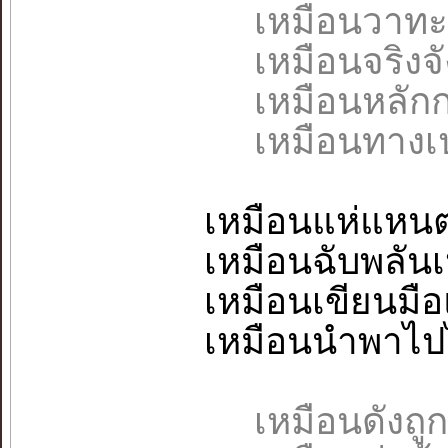
เหมือนวาทะปฏิ
เหมือนจริงจั
เหมือนหลักกา
เหมือนทางเปลี
เหมือนแห่แหนต
เหมือนฉับพลันเป
เหมือนเขียนมื
เหมือนนำพาไป
เหมือนดังถูก