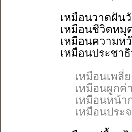
เหมือนวาดฝันวัน
เหมือนชีวิตหมุ
เหมือนความหวั
เหมือนประชาธ
เหมือนเพลี่ยง
เหมือนผูกค่าย
เหมือนหน้ากา
เหมือนประจงป