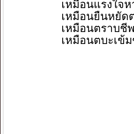
เหมือนแรงใจห
เหมือนยืนหยัดต่อ
เหมือนตราบชี
เหมือนตบะเข้ม