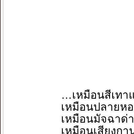
…เหมือนสีเท
เหมือนปลายหอ
เหมือนมัจฉาด่าว
เหมือนเสียงกานท