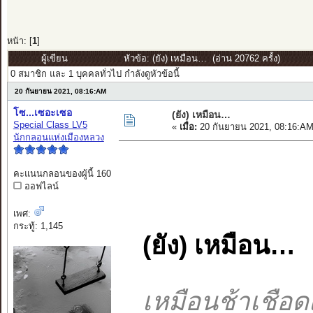
หน้า: [
1
]
ผู้เขียน
หัวข้อ: (ยัง) เหมือน… (อ่าน 20762 ครั้ง)
0 สมาชิก และ 1 บุคคลทั่วไป กำลังดูหัวข้อนี้
20 กันยายน 2021, 08:16:AM
โซ...เซอะเซอ
(ยัง) เหมือน…
Special Class LV5
«
เมื่อ:
20 กันยายน 2021, 08:16:AM
นักกลอนแห่งเมืองหลวง
คะแนนกลอนของผู้นี้ 160
ออฟไลน์
เพศ:
กระทู้: 1,145
(ยัง) เหมือน…
เหมือนช้าเชือด