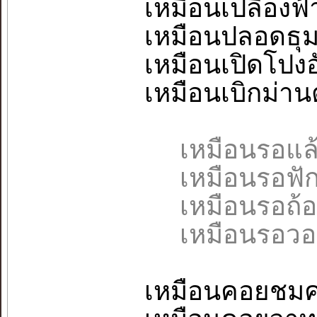
เหมือนเปลื้องฟ้
เหมือนปลอดธุม
เหมือนเปิดโป
เหมือนเบิกม่า
เหมือนรอแล้ว
เหมือนรอฟัก
เหมือนรอถ้อยจ
เหมือนรอวอนเ
เหมือนคอยชม