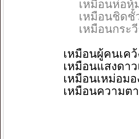
เหมือนห่อหุ้มรา
เหมือนชิดชั่ว
เหมือนกระวี
เหมือนผู้คนเคว
เหมือนแสงดาวแ
เหมือนเหม่อมอ
เหมือนความตาย