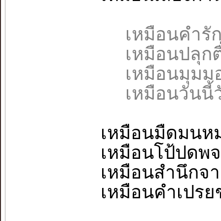
เหมือนคำรักม
เหมือนปลุกตื่
เหมือนมุมมอง
เหมือนวันนี้ว
เหมือนมืดมนห
เหมือนโป้ปดพจ
เหมือนสำนึกจา
เหมือนคำเปรยขอ