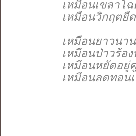
เหมือนเขลาโฉ
เหมือนวิกฤตย
เหมือนยาวนาน
เหมือนป่าวร้อ
เหมือนหยัดอยู
เหมือนลดทอนเห