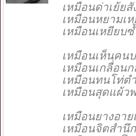
เหมือนด่าเย้ย
เหมือนหยามเห
เหมือนเหยียบซ้
เหมือนเห็นคนป
เหมือนเกลื่อ
เหมือนทนโท่
เหมือนสุดแผ้ว
เหมือนยางอายเ
เหมือนจิตสำนึ