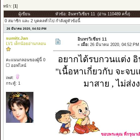
หน้า: [
1
]
ผู้เขียน
หัวข้อ: อินทรวิเชียร 11 (อ่าน 110489 ครั้ง)
0 สมาชิก และ 2 บุคคลทั่วไป กำลังดูหัวข้อนี้
26 มีนาคม 2020, 04:52:PM
sumitr.Jan
อินทรวิเชียร 11
LV1 เด็กน้อยอ่านกลอน
«
เมื่อ:
26 มีนาคม 2020, 04:52:PM
อยากได้รบกวนแต่ง อิน
คะแนนกลอนของผู้นี้ 0
ออฟไลน์
"เนื้อหาเกี่ยวกับ จะจ
เพศ:
มาสาย , ไม่ส่งง
กระทู้: 1
ขอบพระคุณ ที่กรุณาเย