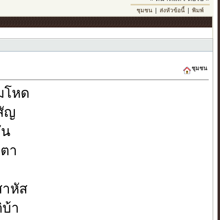
ชุมชน
|
ส่งหัวข้อนี้
|
พิมพ์
ชุมชน
ยมโหด
สัญ
ัน
ตตา
สาหัส
ิบ้า