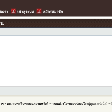
ต่อเรา
เข้าสู่ระบบ
สมัครสมาชิก
อน
าะๆ
>
หมวดบทกวี บทกลอนความหวังดี
>
กลอนห่วงใย+กลอนปลอบใจ
(ผู้ดูแล:
แป้งน้ำ
) > 