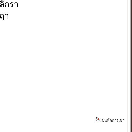
ลิกรา
่ฤา
บันทึกการเข้า