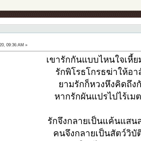
20, 09:36:AM »
เขารักกันแบบไหนใจเหี้
รักพิโรธโกรธฆ่าให้อา
ยามรักก็หวงหึงคิดถึงก
หากรักผันแปรไปไร้เม
รักจึงกลายเป็นแค้นแสน
คนจึงกลายเป็นสัตว์วิบัต