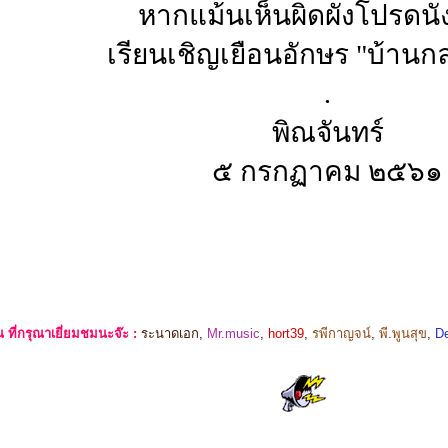
หากแม้นเห็นผิดผังโปรดนั่
เรียนเชิญเยือนอักษร "บ้าน
.
พิณจันทร์
๕ กรกฏาคม ๒๕๖๑
ที่กรุณาเยี่ยมชมนะจ๊ะ :
ระนาดเอก
,
Mr.music
,
hort39
,
รพีกาญจน์
,
พี.พูนสุข
,
De