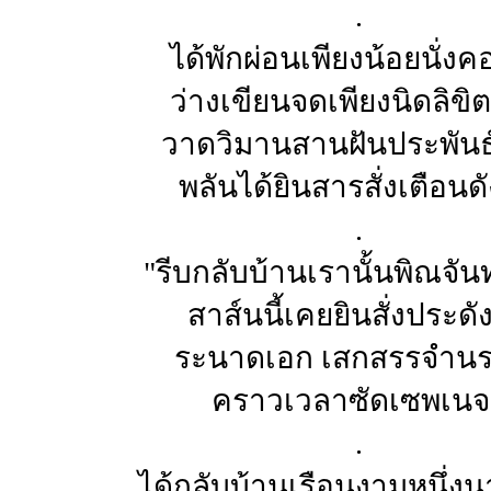
.
ได้พักผ่อนเพียงน้อยนั่ง
ว่างเขียนจดเพียงนิดลิขิต
วาดวิมานสานฝันประพันธ์
พลันได้ยินสารสั่งเตือนด
.
"รีบกลับบ้านเรานั้นพิณจันท
สาส์นนี้เคยยินสั่งประด
ระนาดเอก เสกสรรจำน
คราวเวลาซัดเซพเนจ
.
ได้กลับบ้านเรือนงามหนึ่งน