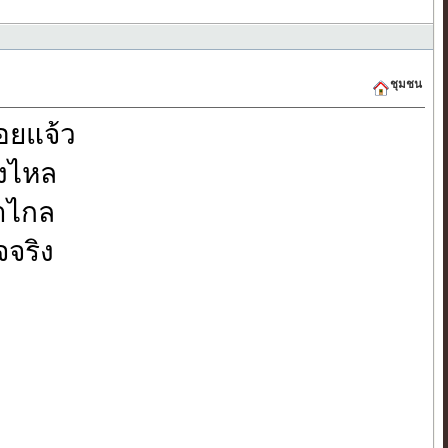
ชุมชน
้อยแจ้ว
ลงไหล
าไกล
จจริง