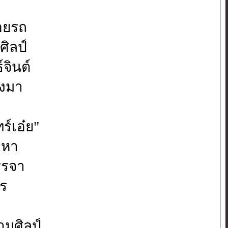
คอยรถ
ศิลป์
จินต์
ังมา
ร์เอ๋ย"
ังหา
รรจา
ร
ามศิลป์