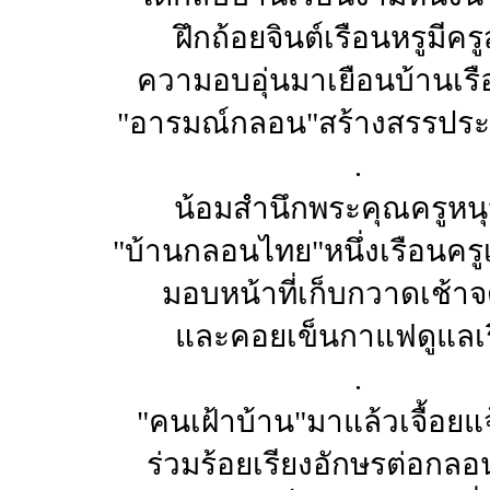
ฝึกถ้อยจินต์เรือนหรูมีคร
ความอบอุ่นมาเยือนบ้านเร
"อารมณ์กลอน"สร้างสรรประพ
.
น้อมสำนึกพระคุณครูหนุ
"บ้านกลอนไทย"หนึ่งเรือนครู
มอบหน้าที่เก็บกวาดเช้าจ
และคอยเข็นกาแฟดูแลเ
.
"คนเฝ้าบ้าน"มาแล้วเจื้อยแจ
ร่วมร้อยเรียงอักษรต่อกลอน