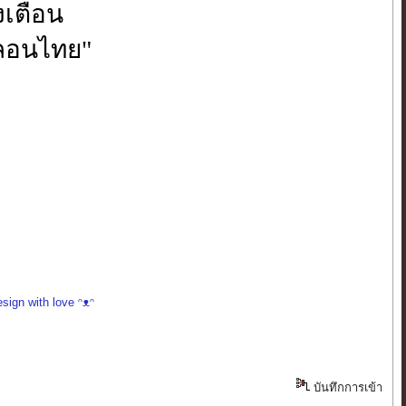
งเตือน
กลอนไทย"
sign with love ᵔᴥᵔ
บันทึกการเข้า