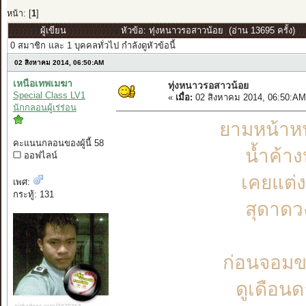
หน้า: [
1
]
ผู้เขียน
หัวข้อ: ทุ่งหนาวรอสาวน้อย (อ่าน 13695 ครั้ง)
0 สมาชิก และ 1 บุคคลทั่วไป กำลังดูหัวข้อนี้
02 สิงหาคม 2014, 06:50:AM
เหนือเทพเมฆา
ทุ่งหนาวรอสาวน้อย
Special Class LV1
«
เมื่อ:
02 สิงหาคม 2014, 06:50:AM
นักกลอนผู้เร่ร่อน
ยามหน้าห
คะแนนกลอนของผู้นี้ 58
น้ำค้าง
ออฟไลน์
เคยแต่ง
เพศ:
กระทู้: 131
สุดาดว
ก่อนจอมขว
ดูเดือนด