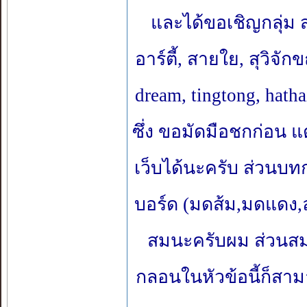
และได้ขอเชิญกลุ่ม 
อาร์ตี้, สายใย, สุวิจ
dream, tingtong, hath
ซึ่ง ขอมัดมือชกก่อน
เว็บได้นะครับ ส่วนบทกล
บอร์ด (มดส้ม,มดแดง,
สมนะครับผม ส่วนส
กลอนในหัวข้อนี้ก็สาม