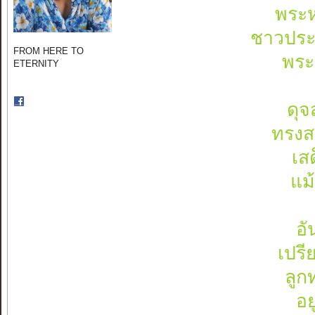
พระห
ชาวประช
FROM HERE TO
พระ
ETERNITY
ดุจ
ทรงสถ
เส
แม
อั
เปรี
ลูก
อย