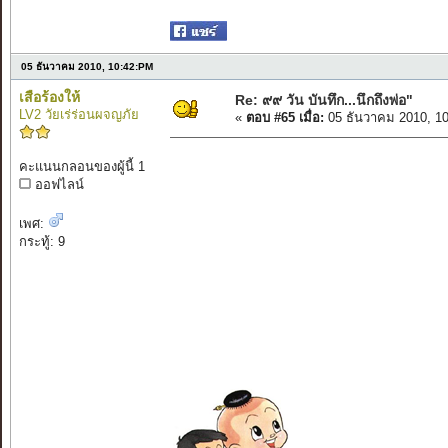
05 ธันวาคม 2010, 10:42:PM
เสือร้องให้
Re: ๙๙ วัน บันทึก...นึกถึงพ่อ"
LV2 วัยเร่ร่อนผจญภัย
«
ตอบ #65 เมื่อ:
05 ธันวาคม 2010, 1
คะแนนกลอนของผู้นี้ 1
ออฟไลน์
ทรงเ
พร
เพศ:
ไท
กระทู้: 9
เฉลิม
น้อ
ภู
สดุ
(สา