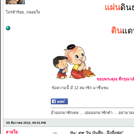
แผ่น
ดิน
โจรห้าร้อย..กลอยใจ
ดิน
แด
ขอบพระคุณ ที่กรุณาเย
ข้อความนี้ มี 12 สมาชิก มาชื่นชม
อ่ำออกมาซักเคย ... เอ่ยออกมาซักคำ ... อย่ามา
05 ธันวาคม 2010, 09:01:PM
สายใย
Re: ๙๙ วัน บันทึก...นึกถึงพ่อ"