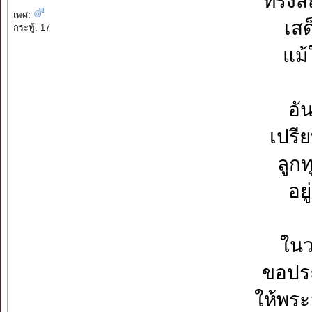
ทรงสถ
เพศ:
เสด
กระทู้: 17
แม้
อั
เปรี
ลูกท
อย
ในว
ขอปร
ให้พระ