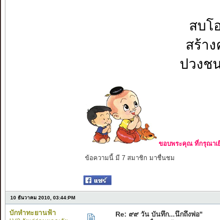
ถือว
สบโอก
สร้างค
ปวงชนไ
ขอบพระคุณ ที่กรุณาเย
ข้อความนี้ มี 7 สมาชิก มาชื่นชม
10 ธันวาคม 2010, 03:44:PM
บักหำทะยานฟ้า
Re: ๙๙ วัน บันทึก...นึกถึงพ่อ"