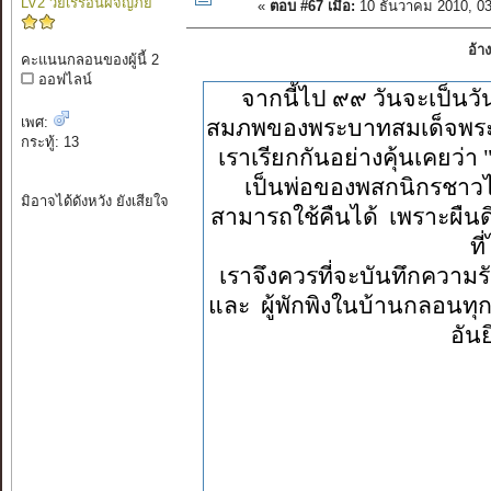
LV2 วัยเร่ร่อนผจญภัย
«
ตอบ #67 เมื่อ:
10 ธันวาคม 2010, 0
อ้า
คะแนนกลอนของผู้นี้ 2
ออฟไลน์
จากนี้ไป ๙๙ วันจะเป็นว
เพศ:
สมภพของพระบาทสมเด็จพระเจ้
กระทู้: 13
เราเรียกกันอย่างคุ้นเคยว่า 
เป็นพ่อของพสกนิกรชาวไท
มิอาจได้ดังหวัง ยังเสียใจ
สามารถใช้คืนได้ เพราะผืนดิน
ที
เราจึงควรที่จะบันทึกความ
และ ผู้พักพิงในบ้านกลอน
อัน