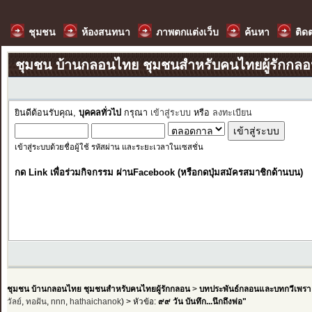
ชุมชน
ห้องสนทนา
ภาพตกแต่งเว็บ
ค้นหา
ติด
ชุมชน บ้านกลอนไทย ชุมชนสำหรับคนไทยผู้รักกล
ยินดีต้อนรับคุณ,
บุคคลทั่วไป
กรุณา
เข้าสู่ระบบ
หรือ
ลงทะเบียน
เข้าสู่ระบบด้วยชื่อผู้ใช้ รหัสผ่าน และระยะเวลาในเซสชั่น
กด Link เพื่อร่วมกิจกรรม ผ่านFacebook (หรือกดปุ่มสมัครสมาชิกด้านบน)
ชุมชน บ้านกลอนไทย ชุมชนสำหรับคนไทยผู้รักกลอน
>
บทประพันธ์กลอนและบทกวีเพรา
วัลย์
,
ทอฝัน
,
nnn
,
hathaichanok
) > หัวข้อ:
๙๙ วัน บันทึก...นึกถึงพ่อ"