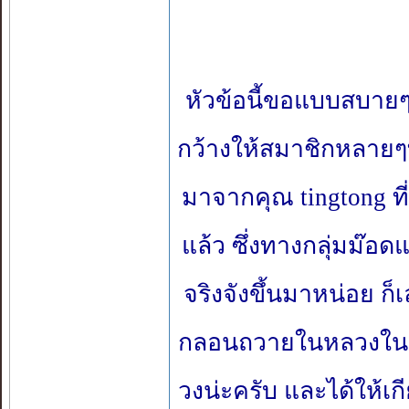
หัวข้อนี้ขอแบบสบายๆน
กว้างให้สมาชิกหลายๆ
มาจากคุณ tingtong ที
แล้ว ซึ่งทางกลุ่มม๊อ
จริงจังขึ้นมาหน่อย ก็
กลอนถวายในหลวงในหัวข
วงน่ะครับ และได้ให้เกี