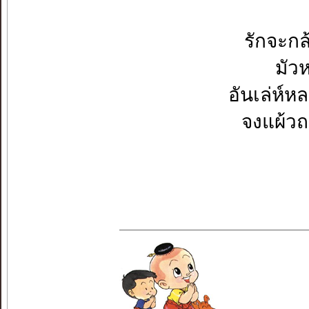
รักจะก
มัว
อันเล่ห์
จงแผ้วถ