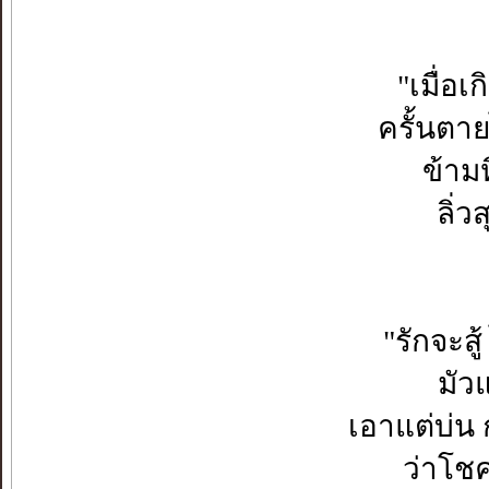
"เมื่อเ
ครั้นต
ข้าม
ลิ่ว
"รักจะ
มัวแ
เอาแต่บ
ว่าโชค