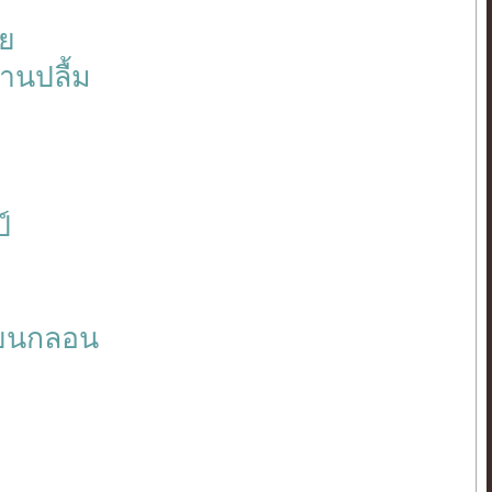
าย
านปลื้ม
์
ขียนกลอน