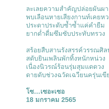
ละเลยความสำคัญปล่อยผันผ
พบเลือนหายเสียงกานท์เคยหว
ประดาประดับซ้ำซ้ำแค่คำยืม
ยากด่ำดื่มซึมซับประทับทรวง
สร้อยสืบสานรังสรรค์วรรณศิลป
สดับยินเพลินพักทิ้งหนักหน่วง
เนื่องนิวรณ์ร้อนรุ่มสุมแดดวง
ดายดับช่วงฉวัดเฉวียนครุ่นเ
โซ…เซอะเซอ
18 มกราคม 2565