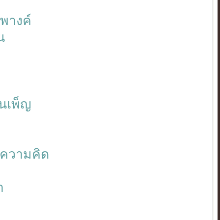
รพางค์
น
ันเพ็ญ
นความคิด
า