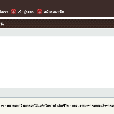
ต่อเรา
เข้าสู่ระบบ
สมัครสมาชิก
อน
าะๆ
>
หมวดบทกวี บทกลอนให้แง่คิดในการดำเนินชีวิต
>
กลอนธรรมะ+กลอนสอนใจ+กลอน