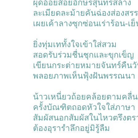
ผุดอ้อยส้อยอักษรสุนทรสล้าง
ละเมียดละม้ายคันฉ่องส่องสร
เผยเค้าลางซุกซ่อนเร่าร้อน-เย็
ยิ่งทุ่มเททั้งใจเข้าใส่สวม
สอดรับร่วมชื่นชุกและขุกเข็ญ
เขียนกระต่ายหมายจันทร์คืนว
พลอยภาพเห็นฟุ้งฝันพรรณนา
น้าวเหนี่ยวถ้อยคล้อยตามคลื่
ครั้งบัณฑิตถอดหัวใจใส่ภาษา
สัมผัสนอกสัมผัสในไหวตรึงตร
ต้องอุรารำลึกอยู่มิรู้ลืม