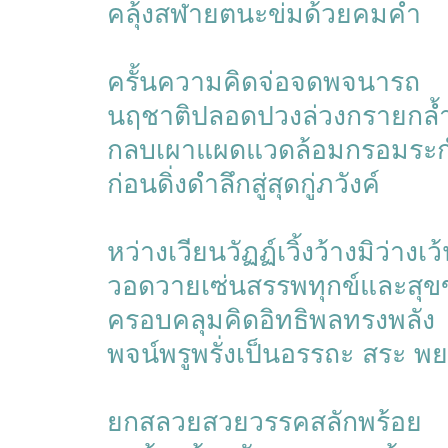
คลุ้งสฬายตนะข่มด้วยคมคำ
ครั้นความคิดจ่อจดพจนารถ
นฤชาติปลอดปวงล่วงกรายกล้
กลบเผาแผดแวดล้อมกรอมระ
ก่อนดิ่งดำลึกสู่สุดกู่ภวังค์
หว่างเวียนวัฏฏ์เวิ้งว้างมิว่างเว
วอดวายเซ่นสรรพทุกข์และสุขข
ครอบคลุมคิดอิทธิพลทรงพลัง
พจน์พรูพรั่งเป็นอรรถะ สระ พย
ยกสลวยสวยวรรคสลักพร้อย