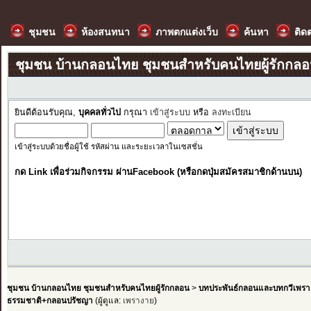
ชุมชน
ห้องสนทนา
ภาพตกแต่งเว็บ
ค้นหา
ติด
ชุมชน บ้านกลอนไทย ชุมชนสำหรับคนไทยผู้รักกล
ยินดีต้อนรับคุณ,
บุคคลทั่วไป
กรุณา
เข้าสู่ระบบ
หรือ
ลงทะเบียน
เข้าสู่ระบบด้วยชื่อผู้ใช้ รหัสผ่าน และระยะเวลาในเซสชั่น
กด Link เพื่อร่วมกิจกรรม ผ่านFacebook (หรือกดปุ่มสมัครสมาชิกด้านบน)
ชุมชน บ้านกลอนไทย ชุมชนสำหรับคนไทยผู้รักกลอน
>
บทประพันธ์กลอนและบทกวีเพรา
ธรรมชาติ+กลอนปรัชญา
(ผู้ดูแล:
เพรางาย
)