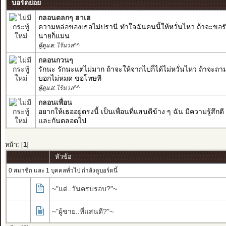
บอร์ดย่อย
กลอนตลกๆ ฮาเฮ
ความหล่อของเธอไม่ปรานี ทำใจฉันคนนี้ให้หวั่นไหว ถ้าจะขอรั
นายก็แมน
ผู้ดูแล:
ไร้นวล^^
กลอนกวนๆ
รักนะ รักนะแต่ไม่มาก ถ้าจะให้จากไปก็ได้ไม่หวั่นไหว ถ้าจะถา
บอกไม่หมด ขอโทษที
ผู้ดูแล:
ไร้นวล^^
กลอนเพื่อน
อยากให้เธออยู่ตรงนี้ เป็นเพื่อนที่แสนดีข้าง ๆ ฉัน มีความรู้สึกด
และกันตลอดไป
หน้า: [
1
]
หัวข้อ
0 สมาชิก และ 1 บุคคลทั่วไป กำลังดูบอร์ดนี้
~"แด่..วันครบรอบ?"~
~"ผู้ชาย..ที่แสนดี?"~