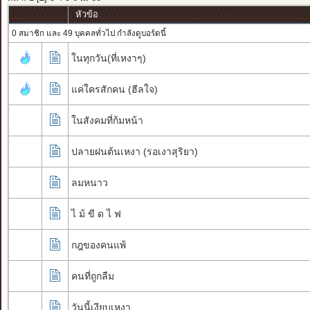
หัวข้อ
0 สมาชิก และ 49 บุคคลทั่วไป กำลังดูบอร์ดนี้
ในทุกวัน(ที่เหงาๆ)
แค่ใครสักคน (ฮีลใจ)
ในสังคมที่ก้มหน้า
ปลายฝนต้นเหงา (รอเงาสุริยา)
ลมหนาว
ไ ม้ ขี ด ไ ฟ
กฎของคนแพ้
คนที่ถูกลืม
วันนี้เงียบเหงา