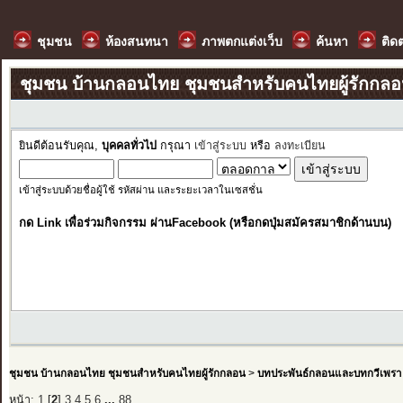
ชุมชน
ห้องสนทนา
ภาพตกแต่งเว็บ
ค้นหา
ติด
ชุมชน บ้านกลอนไทย ชุมชนสำหรับคนไทยผู้รักกล
ยินดีต้อนรับคุณ,
บุคคลทั่วไป
กรุณา
เข้าสู่ระบบ
หรือ
ลงทะเบียน
เข้าสู่ระบบด้วยชื่อผู้ใช้ รหัสผ่าน และระยะเวลาในเซสชั่น
กด Link เพื่อร่วมกิจกรรม ผ่านFacebook (หรือกดปุ่มสมัครสมาชิกด้านบน)
ชุมชน บ้านกลอนไทย ชุมชนสำหรับคนไทยผู้รักกลอน
>
บทประพันธ์กลอนและบทกวีเพรา
หน้า:
1
[
2
]
3
4
5
6
...
88