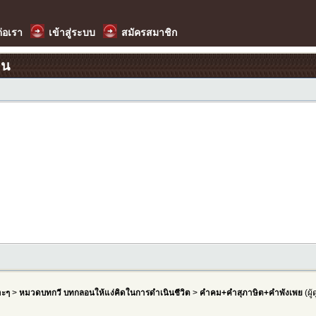
ต่อเรา
เข้าสู่ระบบ
สมัครสมาชิก
อน
าะๆ
>
หมวดบทกวี บทกลอนให้แง่คิดในการดำเนินชีวิต
>
คำคม+คำสุภาษิต+คำพังเพย
(ผู