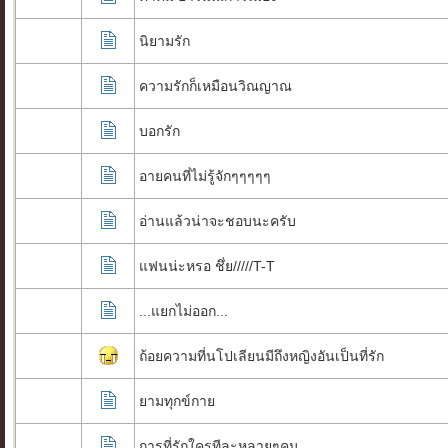
นิยามรัก
ความรักก็เหมือนวิณญาณ
บอกรัก
อายคนที่ไม่รู้จักๆๆๆๆๆ
อ่านแล้วน่าจะชอบนะครับ
แฟนน่ะหรอ ชึ่ย/////T-T
...แยกไม่ออก...
ถ้อยความที่นโปเลียนมีถึงหญิงอันเป็นที่รัก
ยามทุกข์กาย
การที่รักใครทีละหลายๆคน