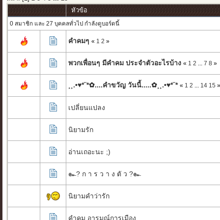
หัวข้อ
0 สมาชิก และ 27 บุคคลทั่วไป กำลังดูบอร์ดนี้
คำคมๆ
«
1
2
»
พวกเพื่อนๆ มีคำคม ประจำตัวอะไรบ้าง
«
1
2
...
7
8
»
¸¸.•♥*¨*✿....คำขวัญ วันนี้.....✿¸¸.•♥*¨*
«
1
2
...
14
15
เปลี่ยนแปลง
นิยามรัก
อ่านเถอะนะ ;)
๛? ก า ร ว า ง ตั ว ?๛
นิยามคำว่ารัก
คำคม อารมณ์การเมือง