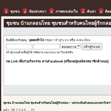
ชุมชน
ห้องสนทนา
ภาพตกแต่งเว็บ
ค้นหา
ติด
ชุมชน บ้านกลอนไทย ชุมชนสำหรับคนไทยผู้รักกล
ยินดีต้อนรับคุณ,
บุคคลทั่วไป
กรุณา
เข้าสู่ระบบ
หรือ
ลงทะเบียน
เข้าสู่ระบบด้วยชื่อผู้ใช้ รหัสผ่าน และระยะเวลาในเซสชั่น
กด Link เพื่อร่วมกิจกรรม ผ่านFacebook (หรือกดปุ่มสมัครสมาชิกด้านบน)
ชุมชน บ้านกลอนไทย ชุมชนสำหรับคนไทยผู้รักกลอน
>
บทประพันธ์กลอนและบทกวีเพร
หน้า: [
1
]
2
3
4
5
...
23