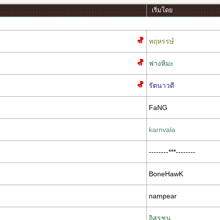
เริ่มโดย
หฤหรรษ์
ฟางหิมะ
รัตนาวดี
»
FaNG
karnvala
--------***--------
BoneHawK
nampear
อิสรชน