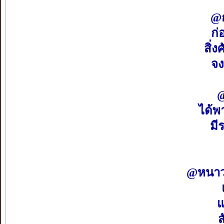
@ก
ก่
สิ่ง
จง
@
ได้พ
มี
@หนาว
แ
ส