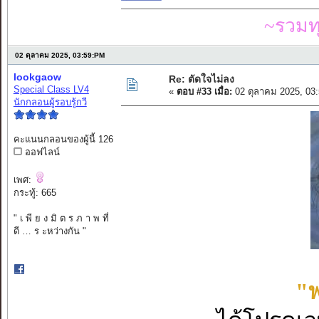
~รวมท
02 ตุลาคม 2025, 03:59:PM
lookgaow
Re: ตัดใจไม่ลง
Special Class LV4
«
ตอบ #33 เมื่อ:
02 ตุลาคม 2025, 03
นักกลอนผู้รอบรู้กวี
คะแนนกลอนของผู้นี้ 126
ออฟไลน์
เพศ:
กระทู้: 665
" เ พี ย ง มิ ต ร ภ า พ ที่
ดี … ร ะหว่างกัน "
"พ