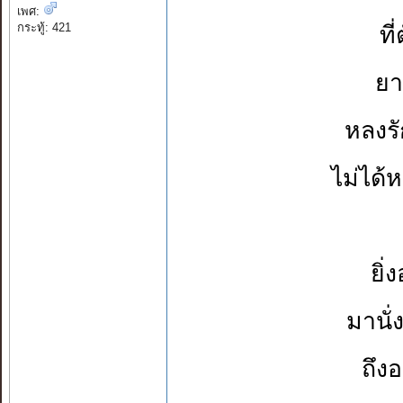
เพศ:
กระทู้: 421
ที
ยา
หลงร
ไม่ได้
ยิ่
มานั
ถึง