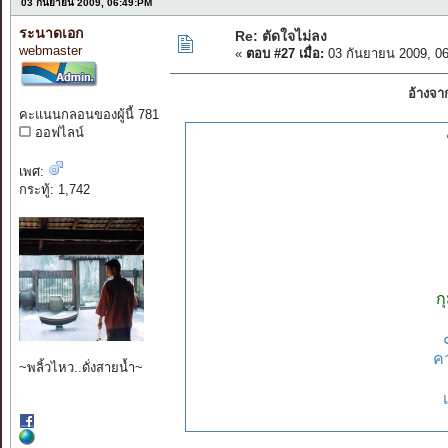
03 กันยายน 2009, 06:49:PM
ระนาดเอก
Re: ตัดใจไม่ลง
webmaster
«
ตอบ #27 เมื่อ:
03 กันยายน 2009, 0
อ้างจา
คะแนนกลอนของผู้นี้ 781
ออฟไลน์
เพศ:
กระทู้: 1,742
ก
คว
~พลิ้วไหว..ดั่งสายน้ำ~