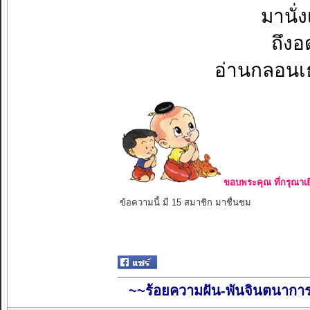
มานั่
ถึงอ
อ่านกลอนเธอ
ขอบพระคุณ ที่กรุณาเย
ข้อความนี้ มี 15 สมาชิก มาชื่นชม
~~ร้อยความฝัน-พันจินตนากา