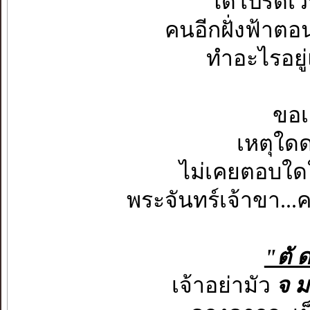
ได้โปรดเวท
คนอีกฝั่งฟ้าตอน
ทำอะไรอยู่
ขอเ
เหตุใดด
ไม่เคยตอบใด
พระจันทร์เจ้าขา..
"ตั ด
เจ้าอย่ามัว
จ ม