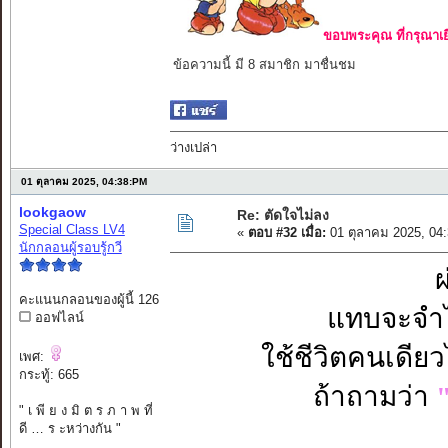
ขอบพระคุณ ที่กรุณาเย
ข้อความนี้ มี 8 สมาชิก มาชื่นชม
ว่างเปล่า
01 ตุลาคม 2025, 04:38:PM
lookgaow
Re: ตัดใจไม่ลง
Special Class LV4
«
ตอบ #32 เมื่อ:
01 ตุลาคม 2025, 04
นักกลอนผู้รอบรู้กวี
ผ
คะแนนกลอนของผู้นี้ 126
แทบจะจำไม
ออฟไลน์
ใช้ชีวิตคนเดีย
เพศ:
กระทู้: 665
ถ้าถามว่า
" เ พี ย ง มิ ต ร ภ า พ ที่
ดี … ร ะหว่างกัน "