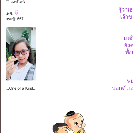
ออฟไลน์
รู้ว่า
เพศ:
เจ้าข
กระทู้: 667
แต่
ยัง
ทั้
พย
บอกตัวเอ
...One of a Kind...