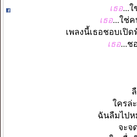
เธอ
...
เธอ
...ใช่ค
เพลงนี้เธอชอบเปิดฟั
เธอ
...ช
ล
ใครล่
ฉันลืมไปห
จะจด