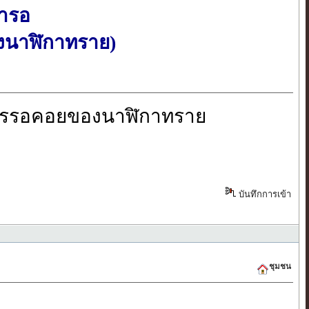
้ารอ
นาฬิกาทราย)
อคอยของนาฬิกาทราย
บันทึกการเข้า
ชุมชน