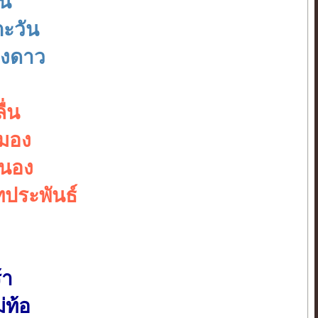
ัน
ตะวัน
ดวงดาว
ื่น
หมอง
ำนอง
ทประพันธ์
้า
่ท้อ