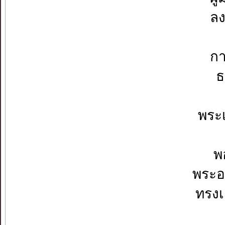
ลง
กา
ธ
พระ
พ
พระอ
ทรงเ