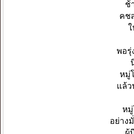
ช้
คชส
ใ
พอรุ
น
หมู
แล้ว
หม
อย่าง
ผู