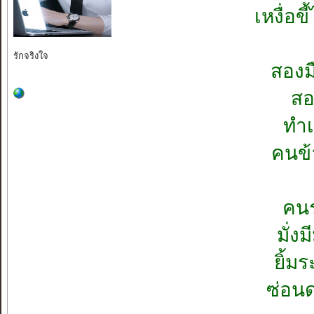
เหงื่อข
สองม
สอ
รักจริงใจ
ทำเ
คนข้
คนร
มั่ง
ยิ้ม
ซ่อน