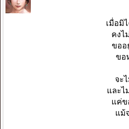
เมื่อมิ
คงไม
ขออย
ขอห
จะไม
และไม
แค่ขอ
แม้