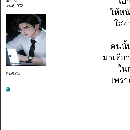
เอ
เพศ:
กระทู้: 352
ให้หน
ใส่ย
คนนั้
มาเทียว
ในถ
เพรา
รักจริงใจ