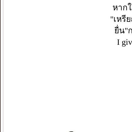
หากใ
"เหรี
ยื่น
I gi