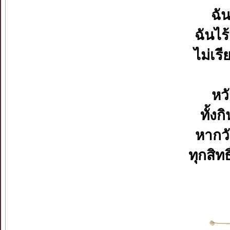
ฉั
ฉันไร้
ไม่เรี
หวั
ทั้ง
หากว
ทุกสิท