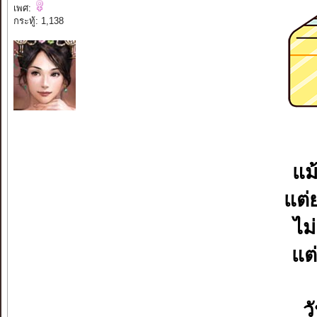
เพศ:
กระทู้: 1,138
แม้
แต่ย
ไม
แต
ว