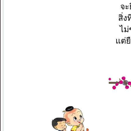
จะย
สิ่
ไม่
แต่ย