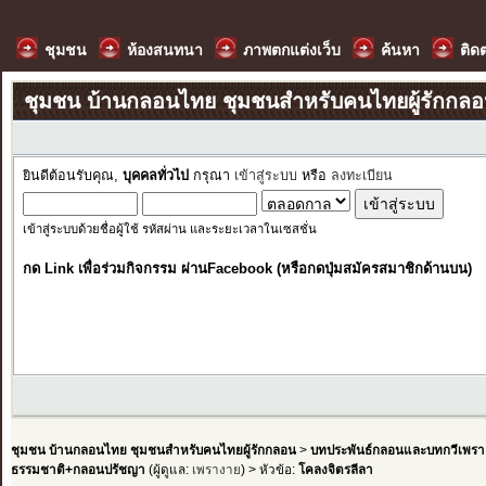
ชุมชน
ห้องสนทนา
ภาพตกแต่งเว็บ
ค้นหา
ติด
ชุมชน บ้านกลอนไทย ชุมชนสำหรับคนไทยผู้รักกล
ยินดีต้อนรับคุณ,
บุคคลทั่วไป
กรุณา
เข้าสู่ระบบ
หรือ
ลงทะเบียน
เข้าสู่ระบบด้วยชื่อผู้ใช้ รหัสผ่าน และระยะเวลาในเซสชั่น
กด Link เพื่อร่วมกิจกรรม ผ่านFacebook (หรือกดปุ่มสมัครสมาชิกด้านบน)
ชุมชน บ้านกลอนไทย ชุมชนสำหรับคนไทยผู้รักกลอน
>
บทประพันธ์กลอนและบทกวีเพรา
ธรรมชาติ+กลอนปรัชญา
(ผู้ดูแล:
เพรางาย
) > หัวข้อ:
โคลงจิตรลีลา