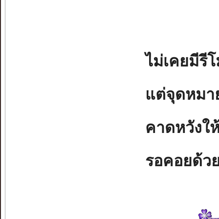
ไม่เคยมีรี
แต่จุดหมายม
คาดหวังให้
รอคอยด้ว