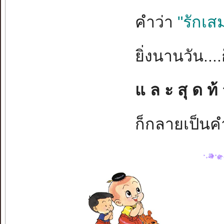
คำว่า
"รักเส
ยิ่งนานวัน...
แ ล ะ สุ ด ท้ 
ก็กลายเป็นคำ