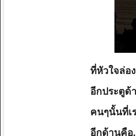
ที่หัวใจล่
อีกประตูด้
คนๆนั้นที
อีกด้านคื