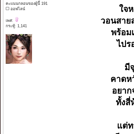
คะแนนกลอนของผู้นี้ 191
ใจห
ออฟไลน์
วอนสายลม
เพศ:
กระทู้: 1,141
พร้อมแ
ไปรอ
มี
คาดหวั
อยากจ
ทั้งส
แต่ท