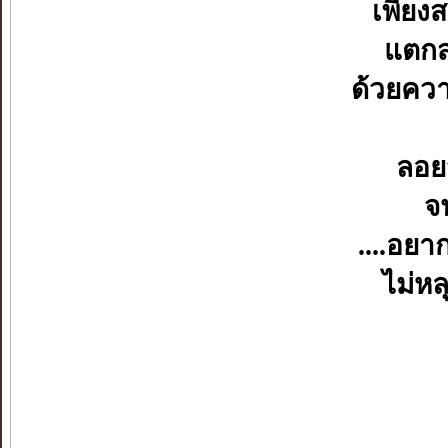
เพียง
แตกส
ด้วยควา
ลอย
จน
....อยา
ไม่หล