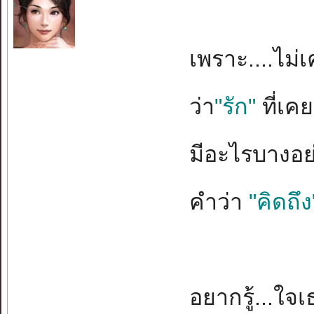
เพราะ....ไม่เ
ว่า
"รัก"
ที่เค
มีอะไรบางอย่า
คำว่า
"คิดถึง
อยากรู้...ใจเ