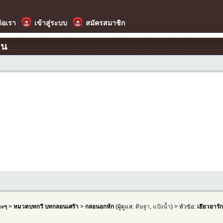
ต่อเรา
เข้าสู่ระบบ
สมัครสมาชิก
อน
าะๆ
>
หมวดบทกวี บทกลอนเศร้า
>
กลอนอกหัก
(ผู้ดูแล:
ดิษฐา
,
แป้งน้ำ
) > หัวข้อ:
เยียวยารั