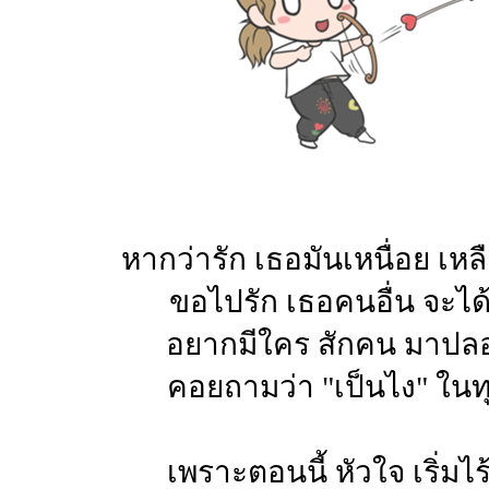
หากว่ารัก เธอมันเหนื่อย เหล
ขอไปรัก เธอคนอื่น จะได
อยากมีใคร สักคน มาปล
คอยถามว่า "เป็นไง" ในท
เพราะตอนนี้ หัวใจ เริ่มไร