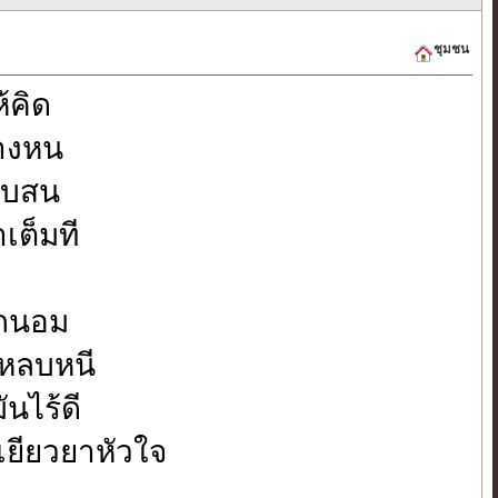
ชุมชน
้คิด
บางหน
สับสน
าเต็มที
ม่ถนอม
ิกหลบหนี
ันไร้ดี
งเยียวยาหัวใจ