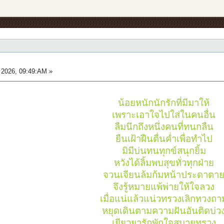
2026, 09:49:AM »
น้อยหนักนักรักที่มีมาให้
เพราะเอาใจไปใส่ในคนอื่น
ลืมนึกถึงหนึ่งคนที่ทนกลืน
ยืนเฝ้าฝืนตื่นค่ำเพื่อทำไป
มิมีบ่นทนทุกข์สนุกยิ้ม
หวังได้ลิ้มพบสุขทั่วทุกฝ่าย
จวนเจียนล้มก้มหน้าประดาตา
จึงรู้หมายแพ้พ่ายให้ใจลวง
เมื่อแน่แล้วแน่วทรวงเลิกทวงถา
หยุดเดินตามความฝันอันติดบ่ว
เยียวยารักพักใจสบายทรวง