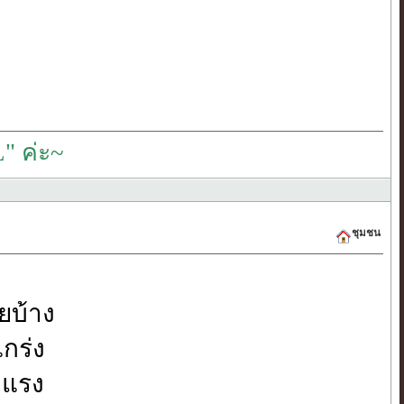
" ค่ะ~
ชุมชน
ยบ้าง
กร่ง
ยวแรง