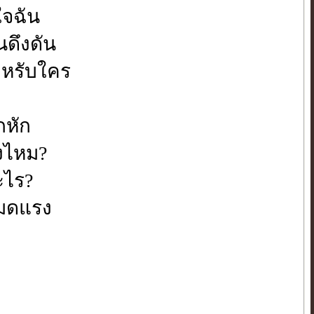
ใจฉัน
นดึงดัน
ำหรับใคร
หัก
ึงไหม?
ะไร?
หมดแรง