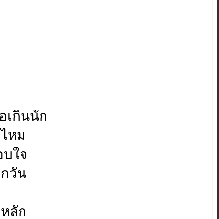
ือเกินนัก
้ไหม
อบใจ
ุกวัน
้หลัก