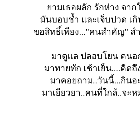
ยามเธอผลัก รักห่าง จาก
มันบอบช้ำ และเจ็บปวด เกิ
ขอสิทธิ์เพียง..."คนสำคัญ" ส
มาดูแล ปลอบโยน คนอก
มาทายทัก เช้าเย็น....คิดถ
มาคอยถาม..วันนี้...กินอ
มาเยียวยา..คนที่ใกล้..จะ