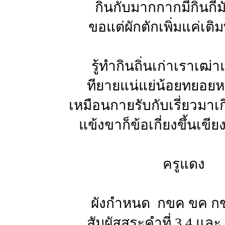
กินกับมากกากมีกินกี่ม
ขอแต่ผักตักเพิ่มแค่เติ
รู้ทำกินถิ่นเก่าเราเฒ่า
ทียายแน่แย่น้อยทยอย
เหมือนกายรับกับเรี่ยวมาเก
แข้งขาก็ข้อเกี่ยงขึ้นเขี
ครูแดง
ผังกำหนด กขค ขค ก
สัมผัสสระคำที่ 3,4 และ 