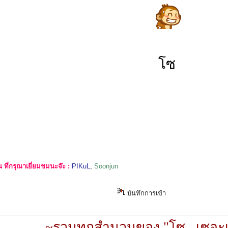
โซ
ที่กรุณาเยี่ยมชมนะจ๊ะ :
PIKuL
,
Soonjun
บันทึกการเข้า
~รวมทุกสำนวนของ "โซ...เซอะเ