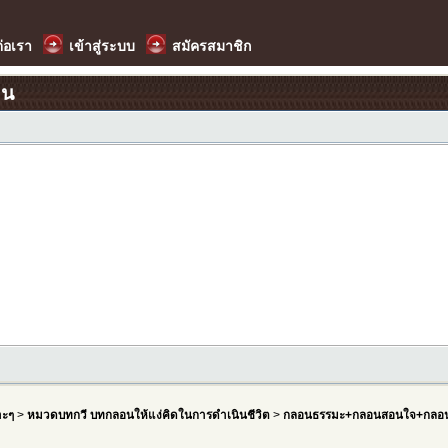
ต่อเรา
เข้าสู่ระบบ
สมัครสมาชิก
อน
าะๆ
>
หมวดบทกวี บทกลอนให้แง่คิดในการดำเนินชีวิต
>
กลอนธรรมะ+กลอนสอนใจ+กลอน