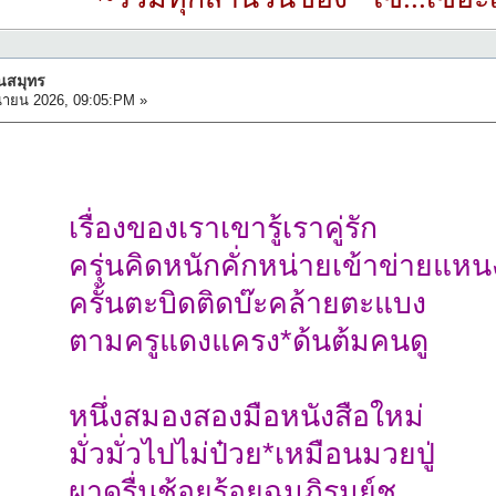
ืนสมุทร
นายน 2026, 09:05:PM »
เรื่องของเราเขารู้เราคู่รัก
ครุ่นคิดหนักคั่กหน่ายเข้าข่ายแหน
ครั้นตะบิดติดบ๊ะคล้ายตะแบง
ตามครูแดงแครง*ด้นต้มคนดู
หนึ่งสมองสองมือหนังสือใหม่
มั่วมั่วไปไม่ป๋วย*เหมือนมวยปู่
ผาดรื่นช้อยร้อยฉมภิรมย์ชู