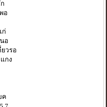
ัก
มพอ
แก่
หนอ
ี่ยวรอ
ยงแกง
ขค
5,7