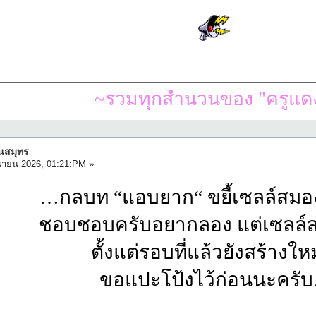
~รวมทุกสำนวนของ "ครูแดง
ืนสมุทร
นายน 2026, 01:21:PM »
…กลบท “แอบยาก“ ขยี้เซลล์สมอ
ชอบชอบครับอยากลอง แต่เซลล์ส
ตั้งแต่รอบที่แล้วยังสร้างใหม
ขอแปะโป้งไว้ก่อนนะครั