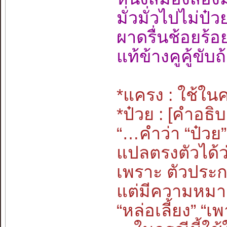
มั่วมั่วไปไม่ป๋
ผาดรื่นช้อยร้อ
แท้ข้างคูคู้ขับ
*แครง : ใช้ใ
*ป๋วย : [คำอธิ
“…คำว่า “ป๋วย” 
แปลตรงตัวได้ว่
เพราะ ตัวประก
แต่มีความหมาย
“หล่อเลี้ยง” “เ