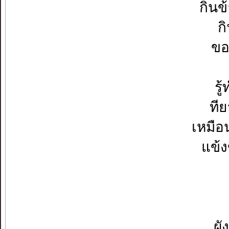
กินข
ก
ขอ
รู
ที
เหมือ
แข้ง
ผ