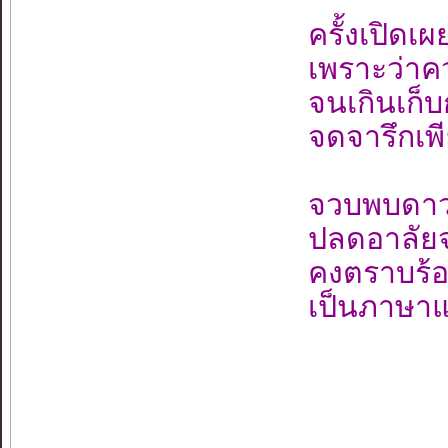
ครั้งเปิดเ
เพราะว่าควา
จนเกินเก็บก
จดจารึกเพ
จวบพบดาวดว
ปลดอาลัยจา
คงตราบร้
เป็นภาษาแ