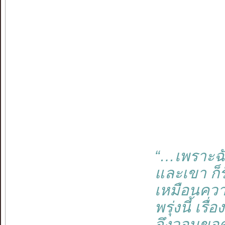
“…เพราะฉั
และเขา ก็ร
เหมือนควา
พรุ่งนี้ เร
จึงวอนขอด