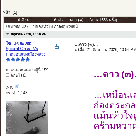
หน้า: [
1
]
ผู้เขียน
หัวข้อ: …ดาว (๓)… (อ่าน 1556 ครั้ง)
0 สมาชิก และ 1 บุคคลทั่วไป กำลังดูหัวข้อนี้
21 มิถุนายน 2026, 10:56:PM
โซ...เซอะเซอ
…ดาว (๓)…
Special Class LV5
«
เมื่อ:
21 มิถุนายน 2026, 10:56:P
นักกลอนแห่งเมืองหลวง
คะแนนกลอนของผู้นี้ 159
…ดาว (๓
ออฟไลน์
เพศ:
…เหมือนเ
กระทู้: 1,143
ก่องตระกลเ
แม้นหัวใจ
คร้ามหวาดก