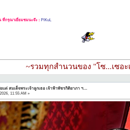
ที่กรุณาเยี่ยมชมนะจ๊ะ :
PIKuL
~รวมทุกสำนวนของ "โซ...เซอะเ
ด่ สมเด็จพระเจ้าลูกเธอ เจ้าฟ้าพัชรกิติยาภา ฯ…
 2026, 11:55:AM »