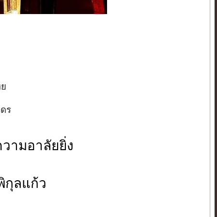
ฮย
ันดร
ความอาลัยยิ่ง
ิกุลแก้ว