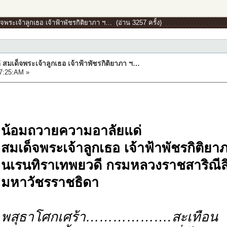
พระเจ้าลูกเธอ เจ้าฟ้าพัชรกิติยาภา ฯ… (อ่าน 3257 ครั้ง)
มเด็จพระเจ้าลูกเธอ เจ้าฟ้าพัชรกิติยาภา ฯ…
07:25:AM »
น้อมถวายความอาลัยแด่
สมเด็จพระเจ้าลูกเธอ เจ้าฟ้าพัชรกิติยา
นเรนทิราเทพยวดี กรมหลวงราชสาริณีสิ
มหาวัชรราชธิดา
พสุธาโศกเศร้า……………….สะเทือน