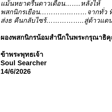
แม้นหยาดรื้นดาวเดือน…….หลั่งไห้
พสกนิกรเยือน…………………จากทั่ว ท
ส่งธ คืนกลับไซร้……………..สู่ด้าวแด
ผองพสกนิกรน้อมสำนึกในพระกรุณาธิคุ
ข้าพระพุทธเจ้า
Soul Searcher
14/6/2026