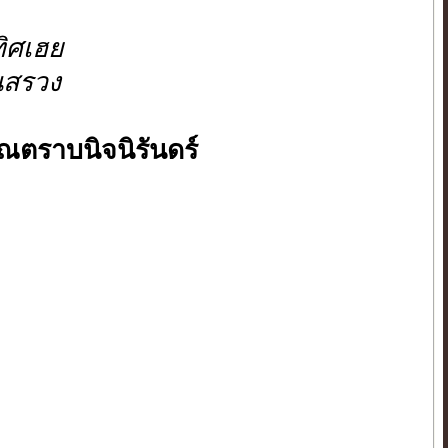
ิศเฮย
นสรวง
ณตราบนิจนิรันดร์