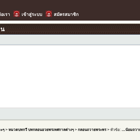
ต่อเรา
เข้าสู่ระบบ
สมัครสมาชิก
อน
าะๆ
>
หมวดบทกวี บทกลอนอวยพรเทศกาลต่างๆ
>
กลอนถวายพระพร
> หัวข้อ:
…น้อมถวายค