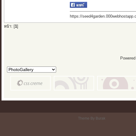
https://seed4garden.000webhostapp.
หน้า: [
1
]
Powered
Theme By Burak