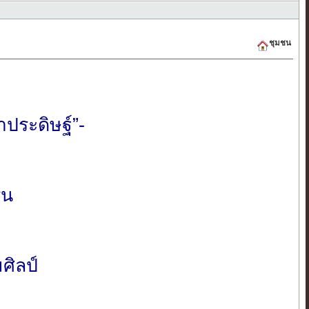
ชุมชน
าประดิษฐ์”-
ิน
ศิลป์