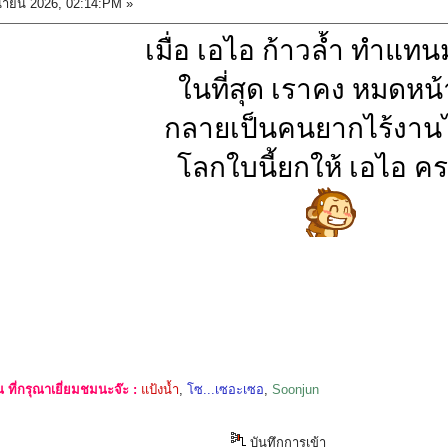
นายน 2026, 02:14:PM »
เมื่อ เอไอ ก้าวล้ำ ทำแทน
ในที่สุด เราคง หมดหน้า
กลายเป็นคนยากไร้งานไ
โลกใบนี้ยกให้ เอไอ ค
ที่กรุณาเยี่ยมชมนะจ๊ะ :
แป้งน้ำ
,
โซ...เซอะเซอ
,
Soonjun
บันทึกการเข้า