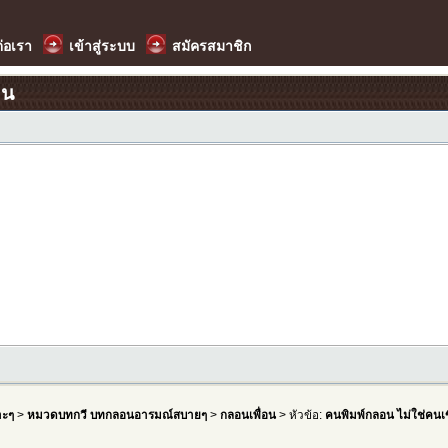
ต่อเรา
เข้าสู่ระบบ
สมัครสมาชิก
อน
าะๆ
>
หมวดบทกวี บทกลอนอารมณ์สบายๆ
>
กลอนเพื่อน
> หัวข้อ:
คนพิมพ์กลอน ไม่ใช่คน