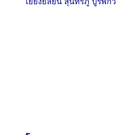
เยี่ยงยลยิน สุนทรภู่ บูรพกวี