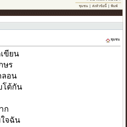
ชุมชน
|
ส่งหัวข้อนี้
|
พิมพ์
ชุมชน
เขียน
ักษร
ทกลอน
บโต้กัน
ยาก
มใจฉัน