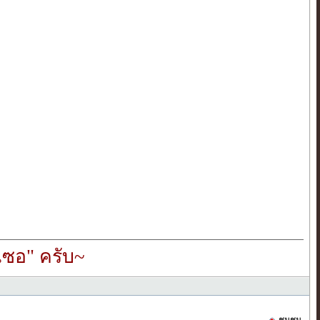
ซอ" ครับ~
ชุมชน