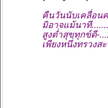
คืนวันนับเคลื่อนค
มิอาจแม้นาที.......
สูงต่ำสุขทุกข์ดี-..
เพียงหนึ่งทรวงสะท