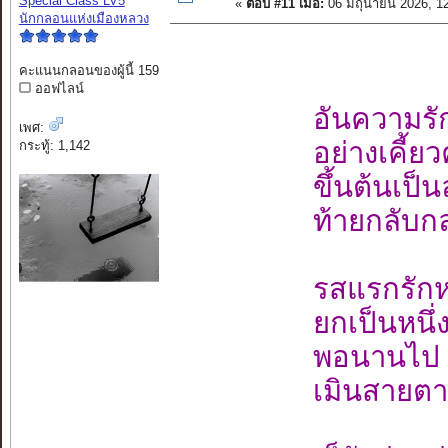
Special Class LV5
«
ตอบ #11 เมื่อ:
06 มิถุนายน 2026, 1
นักกลอนแห่งเมืองหลวง
คะแนนกลอนของผู้นี้ 159
ออฟไลน์
อันความรั
เพศ:
อย่างเคี้ย
กระทู้: 1,142
ขึ้นต้นเป็
ท้ายกลับก
รสแรกรักห
ยกเป็นหนึ่ง
พอนานไป 
เมินสายตา