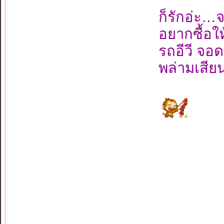
ก็รักอ่ะ…
อยากซื้อใ
รถอีวี จอ
พล่ามเสีย