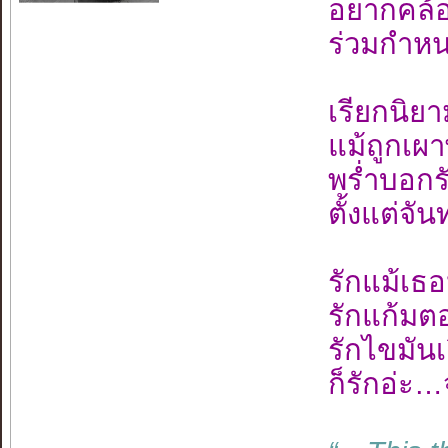
อยากคล้อง
ร่วมกำหน
เรียกนิยาม
แม้ถูกเผา
พร่ำบอกร
ตั้งแต่จั
รักแม้เธ
รักแก้มต
รักไขมันเย
ก็รักอ่ะ