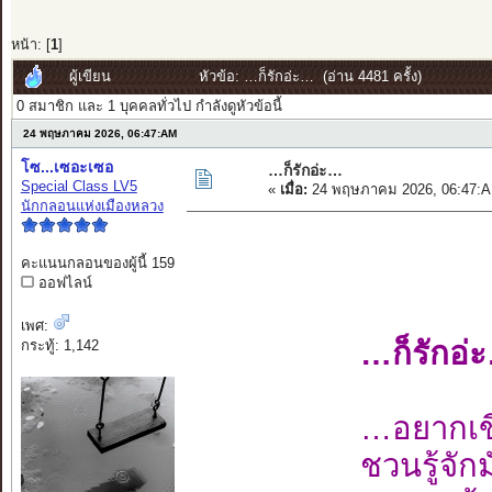
หน้า: [
1
]
ผู้เขียน
หัวข้อ: …ก็รักอ่ะ… (อ่าน 4481 ครั้ง)
0 สมาชิก และ 1 บุคคลทั่วไป กำลังดูหัวข้อนี้
24 พฤษภาคม 2026, 06:47:AM
โซ...เซอะเซอ
…ก็รักอ่ะ…
Special Class LV5
«
เมื่อ:
24 พฤษภาคม 2026, 06:47:A
นักกลอนแห่งเมืองหลวง
คะแนนกลอนของผู้นี้ 159
ออฟไลน์
เพศ:
…ก็รักอ่
กระทู้: 1,142
…อยากเขี
ชวนรู้จัก