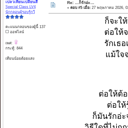
เปลวเทียนเปลี่ยนสี
Re: …ก็รักอ่ะ…
Special Class LV4
«
ตอบ #5 เมื่อ:
27 พฤษภาคม 2026, 0
นักกลอนผู้รอบรู้กวี
ก็จะให
คะแนนกลอนของผู้นี้ 137
ต่อให้จ
ออฟไลน์
รักเธอเ
เพศ:
กระทู้: 844
แม้ใจจ
เทียนน้อยด้อยแสง
ต่อให้ต้อ
ต่อให้รู
ก็มันรักอ่
วิธีใดที่ไม่ถู