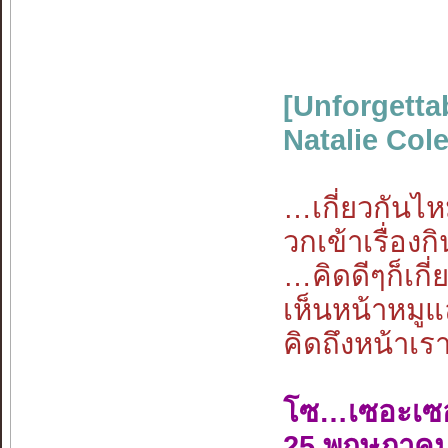
[Unforgetta
Natalie Cole
…เกี่ยวกันไหม
วกเข้าเรื่อง
…คิดดีๆก็เกี
เห็นหน้าหมู
คิดถึงหน้าเร
โซ…เซอะเซ
25 พฤษภาคม