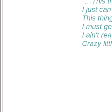
“…This th
I just can
This thin
I must get
I ain't re
Crazy lit