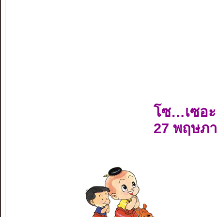
โซ…เซอะ
27 พฤษภา