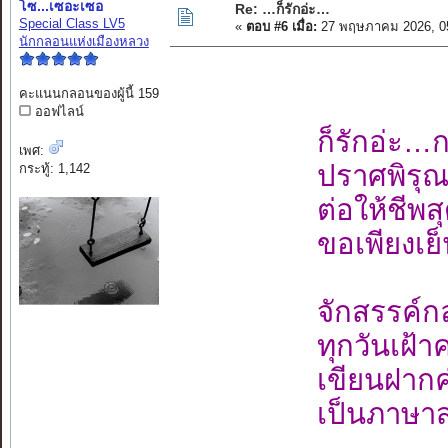
โซ...เซอะเซอ
Re: …ก็รักอ่ะ…
Special Class LV5
«
ตอบ #6 เมื่อ:
27 พฤษภาคม 2026, 0
นักกลอนแห่งเมืองหลวง
คะแนนกลอนของผู้นี้ 159
ออฟไลน์
ก็รักอ่ะ…
เพศ:
ปราศพิรุ
กระทู้: 1,142
ต่อให้ชีพ
ขอเพียงเย
จักสรรค์กล
ทุกวันเฝ้
เขียนฝาก
เป็นภาษาส