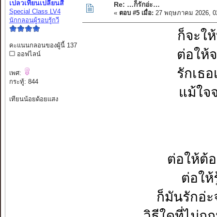
เปลวเทียนเปลี่ยนสี
Re: …ก็รักอ่ะ…
Special Class LV4
«
ตอบ #5 เมื่อ:
27 พฤษภาคม 2026, 0
นักกลอนผู้รอบรู้กวี
ก็จะให
คะแนนกลอนของผู้นี้ 137
ต่อให้จ
ออฟไลน์
รักเธอเ
เพศ:
กระทู้: 844
แม้ใจจ
เทียนน้อยด้อยแสง
ต่อให้ต้อ
ต่อให้รู
ก็มันรักอ่
วิธีใดที่ไม่ถู