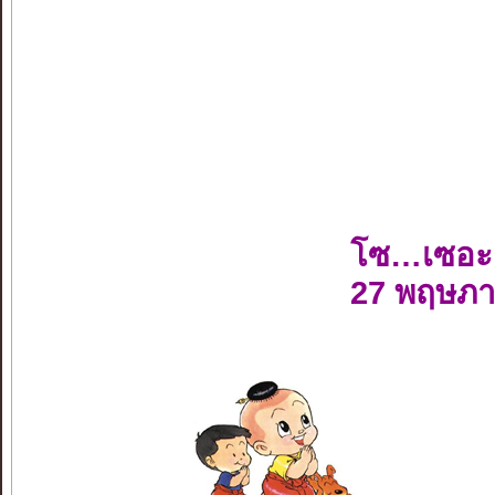
โซ…เซอะ
27 พฤษภา