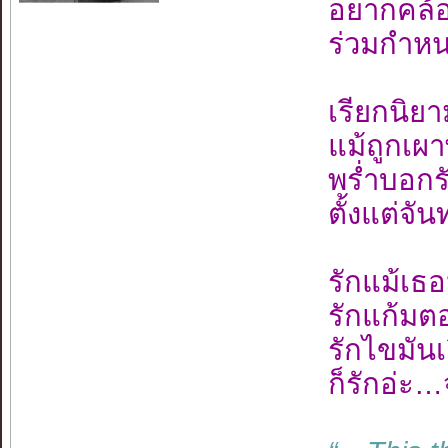
อยากคล้อง
ร่วมกำหน
เรียกนิยาม
แม้ถูกเผา
พร่ำบอกร
ตั้งแต่จั
รักแม้เธ
รักแก้มต
รักไขมันเย
ก็รักอ่ะ