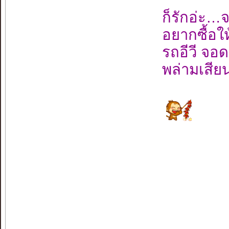
ก็รักอ่ะ…
อยากซื้อใ
รถอีวี จอ
พล่ามเสีย