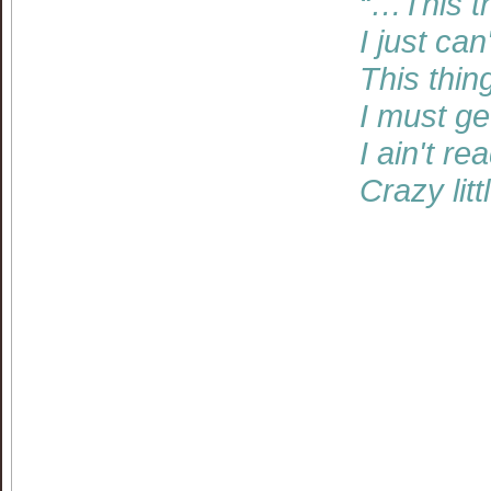
“…This th
I just can
This thin
I must get
I ain't re
Crazy lit