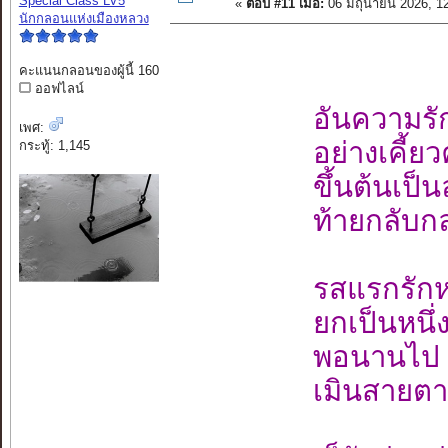
Special Class LV5
«
ตอบ #11 เมื่อ:
06 มิถุนายน 2026, 1
นักกลอนแห่งเมืองหลวง
คะแนนกลอนของผู้นี้ 160
ออฟไลน์
อันความรั
เพศ:
อย่างเคี้ย
กระทู้: 1,145
ขึ้นต้นเป็
ท้ายกลับก
รสแรกรักห
ยกเป็นหนึ่ง
พอนานไป 
เมินสายตา