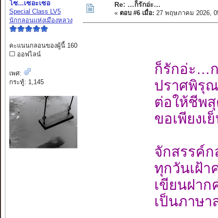
โซ...เซอะเซอ
Re: …ก็รักอ่ะ…
Special Class LV5
«
ตอบ #6 เมื่อ:
27 พฤษภาคม 2026, 0
นักกลอนแห่งเมืองหลวง
คะแนนกลอนของผู้นี้ 160
ออฟไลน์
ก็รักอ่ะ…
เพศ:
ปราศพิรุ
กระทู้: 1,145
ต่อให้ชีพ
ขอเพียงเย
จักสรรค์กล
ทุกวันเฝ้
เขียนฝาก
เป็นภาษาส