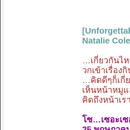
[Unforgetta
Natalie Cole
…เกี่ยวกันไหม
วกเข้าเรื่อง
…คิดดีๆก็เกี
เห็นหน้าหมู
คิดถึงหน้าเร
โซ…เซอะเซ
25 พฤษภาคม