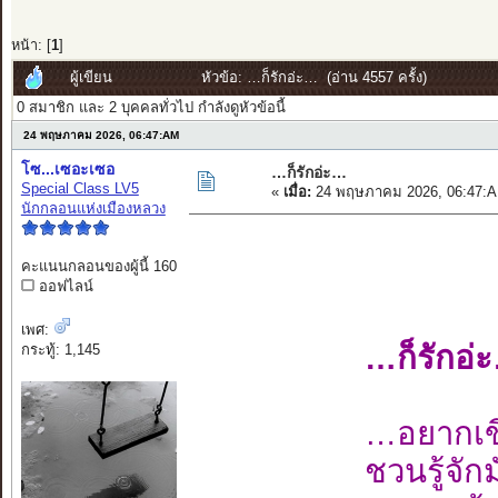
หน้า: [
1
]
ผู้เขียน
หัวข้อ: …ก็รักอ่ะ… (อ่าน 4557 ครั้ง)
0 สมาชิก และ 2 บุคคลทั่วไป กำลังดูหัวข้อนี้
24 พฤษภาคม 2026, 06:47:AM
โซ...เซอะเซอ
…ก็รักอ่ะ…
Special Class LV5
«
เมื่อ:
24 พฤษภาคม 2026, 06:47:A
นักกลอนแห่งเมืองหลวง
คะแนนกลอนของผู้นี้ 160
ออฟไลน์
เพศ:
…ก็รักอ่
กระทู้: 1,145
…อยากเขี
ชวนรู้จัก