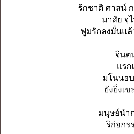
ร้กชาติ ศาสน์ กษัตร
มาสัย จ
ฟูมรักลงมั่นแล้ว ภัก
จินตน์เจ
แรกเริ่
มโนนอบแน่เก
ยังยิ่งเขล
มนุษย์นำกร
ริก่อกรร