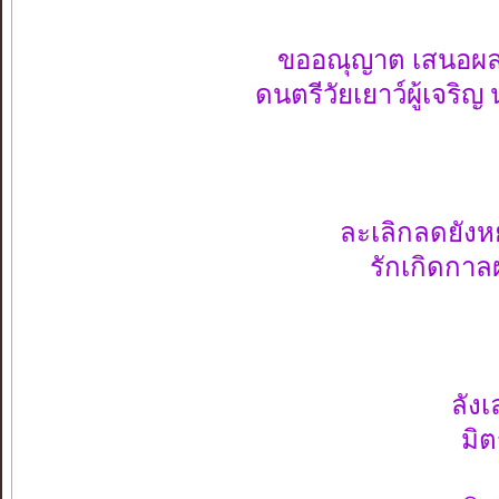
ขออณุญาต เสนอผลงานเพื
ดนตรีวัยเยาว์ผู้เจริ
อริยะ
ละเลิกลดยังห
รักเกิดกาลผ่า
คลาย
จริงต
ลังเลเหล
มิตรใหม่