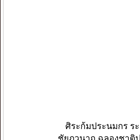
ศิระก้มประนมกร ระลึ
ชัยภูวนาถ ฉลองชาติป