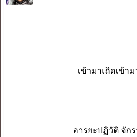
เข้ามาเถิดเข้ามา เ
อารยะปฏิวัติ จักรวรร