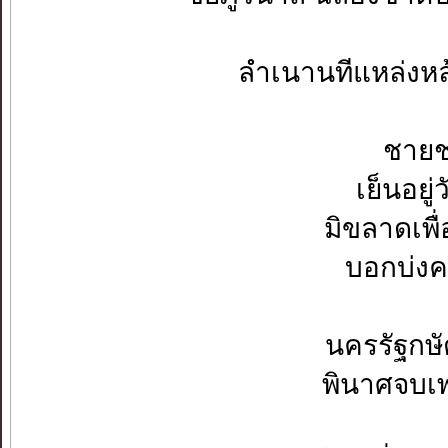
ลำเนานทีแหล่งหล้
ชาย
เย็นอย
มิขลาดเพื
บอกบ่งค
นครรัฐกษ
พินาศจบเ