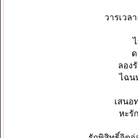
วารเวลาแต่ต้น
ไกลบน
ดายเด
ลองรักให
ไฉนห่างจ
เสนอทองส
หะรักหลุด
รักพิสิทธิ์จิตจ่อ