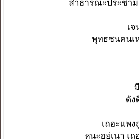
สาธารณะประชามิตร ป
เจนจริตเ
พุทธชนคนเหลื่อม
รวนลนค
รวยต่
มีมากหมั่
ดังดื่นดุจ
เถอะแพงถูก 
หนะอยู่เนา เถอะ