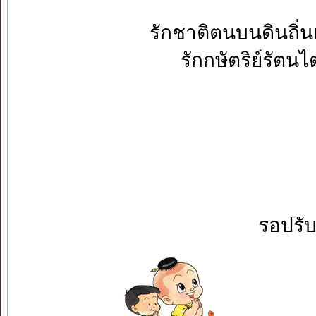
รักชาติตนบนดินถิ่น
รักกษัตริย์รัตนไต
รอปรั