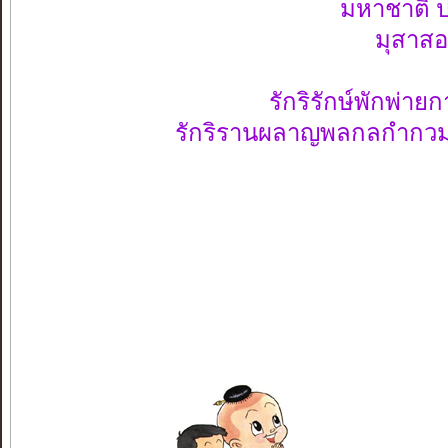
มหาชาติ ประกา
มุสาสอด สิ
รักริรักษ์พักพ่
รักริรานผลาญพลก