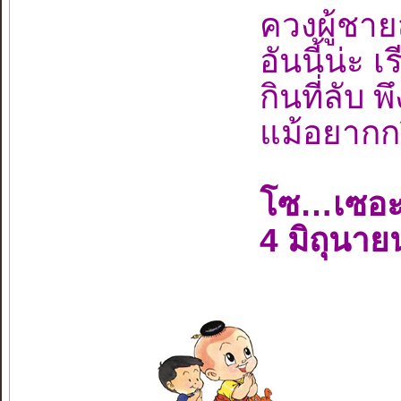
ควงผู้ช
อันนี้น่ะ 
กินที่ลับ พ
แม้อยากกร
โซ…เซอะ
4 มิถุนา