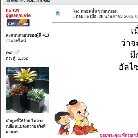
28 พฤษภาคม 2026, 08:57:AM
hort39
Re: กลอนสั้นๆ ก่อนนอน
ผู้ดูแลทุกบอร์ด
«
ตอบ #6 เมื่อ:
28 พฤษภาคม 2026, 0
เม
คะแนนกลอนของผู้นี้ 413
ว่าจ
ออฟไลน์
ม
เพศ:
กระทู้: 1,352
อัลไซ
คำพูดที่ให้ร้าย ไม่อาจ
เปลียนแปลงความจริงที
ผ่านมา
ขอบพระคุณ ที่กรุณาเย