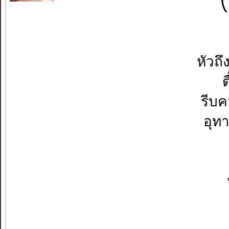
หัวถ
ต
รีบค
อุท