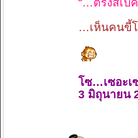
“…ตรงสเป็ค
…เห็นคนขี้โ
โซ…เซอะเ
3 มิถุนายน 