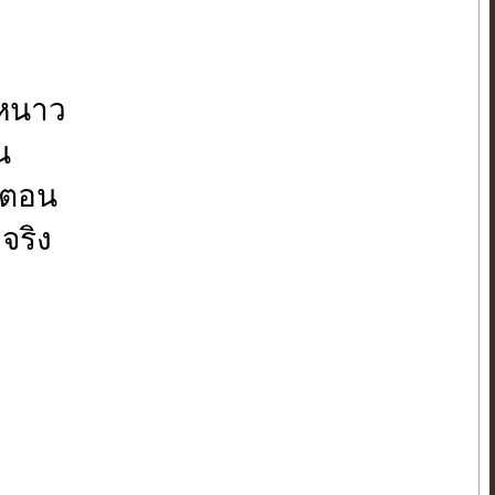
้หนาว
น
ดตอน
จริง
ิ