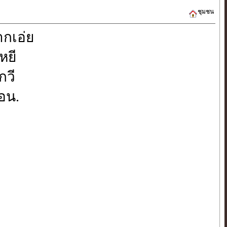
ชุมชน
ากเอ่ย
หยี
กวี
ลอน.