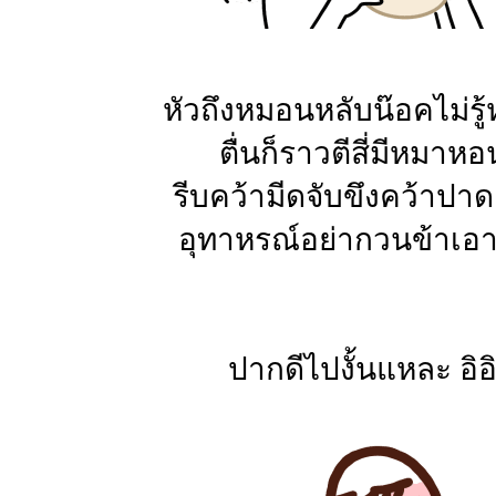
หัวถึงหมอนหลับน๊อคไม่รู
ตื่นก็ราวตีสี่มีหมาหอ
รีบคว้ามีดจับขึงคว้าปา
อุทาหรณ์อย่ากวนข้าเอา
ปากดีไปงั้นแหละ อิอ