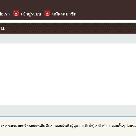
ต่อเรา
เข้าสู่ระบบ
สมัครสมาชิก
อน
าะๆ
>
หมวดบทกวี บทกลอนคิดถึง
>
กลอนฝันดี
(ผู้ดูแล:
แป้งน้ำ
) > หัวข้อ:
กลอนสั้นๆ ก่อนน