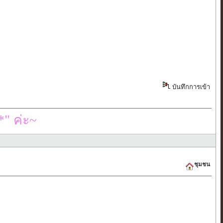
บันทึกการเข้า
" ค่ะ~
ชุมชน