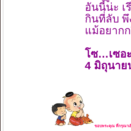
อันนี้น่ะ 
กินที่ลับ พ
แม้อยากกร
โซ…เซอะ
4 มิถุนา
ขอบพระคุณ ที่กรุณาเย