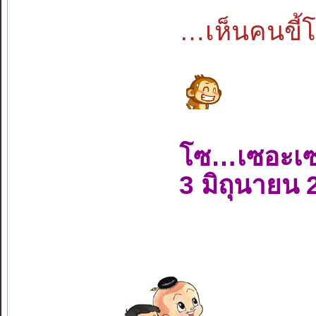
…เห็นคนขี้โ
โซ…เซอะเ
3 มิถุนายน 