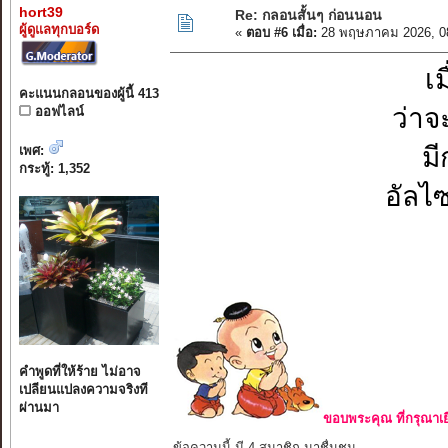
hort39
Re: กลอนสั้นๆ ก่อนนอน
ผู้ดูแลทุกบอร์ด
«
ตอบ #6 เมื่อ:
28 พฤษภาคม 2026, 0
เม
คะแนนกลอนของผู้นี้ 413
ว่าจ
ออฟไลน์
ม
เพศ:
กระทู้: 1,352
อัลไซ
คำพูดที่ให้ร้าย ไม่อาจ
เปลียนแปลงความจริงที
ผ่านมา
ขอบพระคุณ ที่กรุณาเย
ข้อความนี้ มี 4 สมาชิก มาชื่นชม