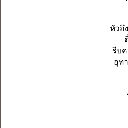
หัวถ
ต
รีบค
อุท