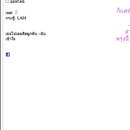
ออฟไลน์
ก็แค่
เพศ:
กระทู้: 1,424
ส่
เธอไม่เคยคิดผูกพัน ~ฉัน
พรุ่งน
เข้าใจ