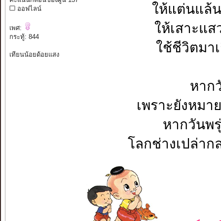
ให้แต่นแล้
ออฟไลน์
ให้เสาะแสว
เพศ:
กระทู้: 844
ใช้ชีวิตมา
เทียนน้อยด้อยแสง
หากวั
เพราะยังหมา
หากวันพรุ
โลกช่างเปล่าก