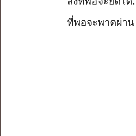
สิ่งที่พอจะยึดได
ที่พอจะพาดผ่า