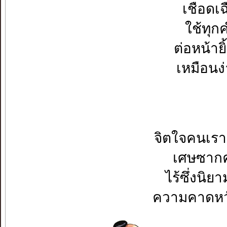
เชือดเฉ
ใช้ทุ
ต่อหน้ายิ
เหมือนง่
จิตใจคนเรา..
เศษซากควา
ไร้ซึ่งนิยา
ความคาดหวังท