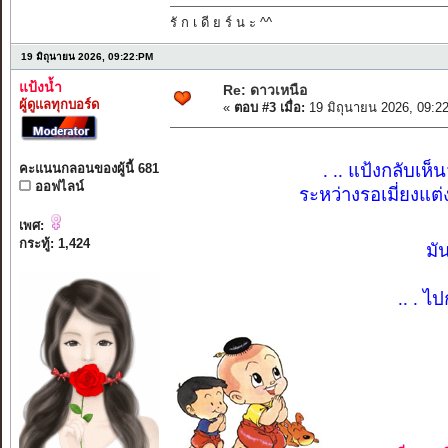
รั ก เ ดี ย ร์ น ะ ^^
19 มิถุนายน 2026, 09:22:PM
แป้งน้ำ
Re: ดาวเหนือ
ผู้ดูแลทุกบอร์ด
«
ตอบ #3 เมื่อ:
19 มิถุนายน 2026, 09:2
. .. แป้งกลับเห็
คะแนนกลอนของผู้นี้ 681
ออฟไลน์
ระหว่างรอเมี่ยงแต
เพศ:
กระทู้: 1,424
มั
.. . ไ