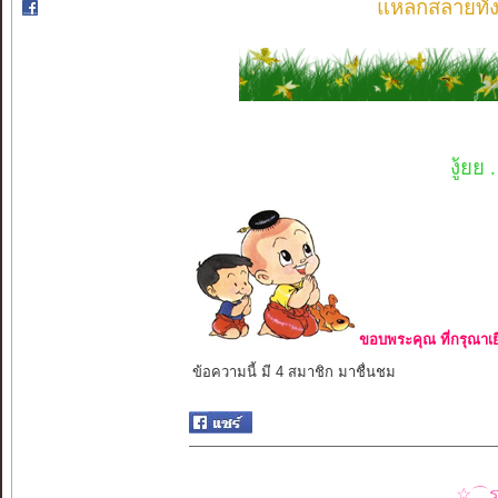
แหลกสลายทั้งท
งู้ยย
ขอบพระคุณ ที่กรุณาเย
ข้อความนี้ มี 4 สมาชิก มาชื่นชม
☆⌒รว