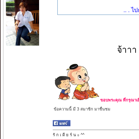
.. . ไ
จ้าาา
ขอบพระคุณ ที่กรุณาเย
ข้อความนี้ มี 3 สมาชิก มาชื่นชม
รั ก เ ดี ย ร์ น ะ ^^