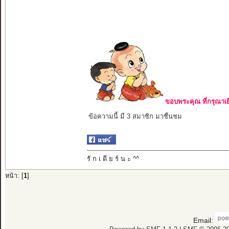
ขอบพระคุณ ที่กรุณาเย
ข้อความนี้ มี 3 สมาชิก มาชื่นชม
รั ก เ ดี ย ร์ น ะ ^^
หน้า: [
1
]
Email: