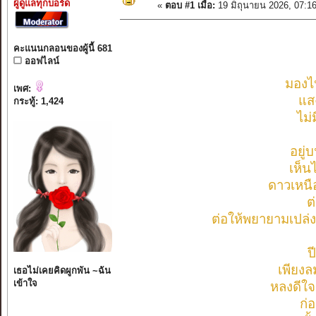
ผู้ดูแลทุกบอร์ด
«
ตอบ #1 เมื่อ:
19 มิถุนายน 2026, 07:1
คะแนนกลอนของผู้นี้ 681
ออฟไลน์
มองไป
เพศ:
แส
กระทู้: 1,424
ไม่
อยู่
เห็นไ
ดาวเหนือ
ต
ต่อให้พยายามเปล่งแ
ป
เพียงล
เธอไม่เคยคิดผูกพัน ~ฉัน
เข้าใจ
หลงดีใจ
ก่อ