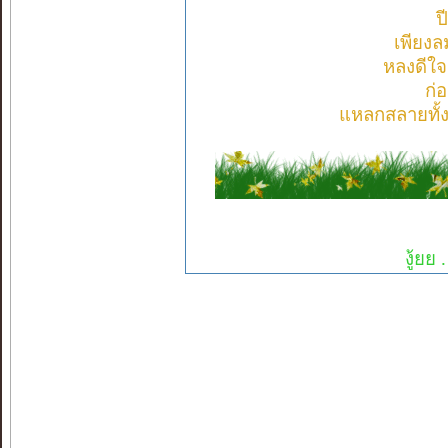
ป
เพียงล
หลงดีใจ
ก่อ
แหลกสลายทั้งท
งู้ยย