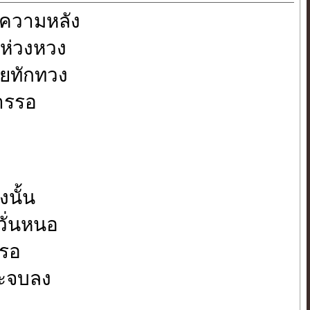
นความหลัง
างห่วงหวง
ายทักทวง
การรอ
นั้น
วั่นหนอ
รรอ
จะจบลง