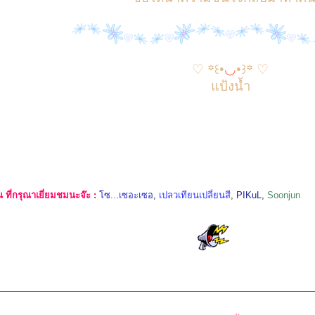
♡ ꙳꒰•
◡
•꒱꙳ ♡
แป้งน้ำ
ที่กรุณาเยี่ยมชมนะจ๊ะ :
โซ...เซอะเซอ
,
เปลวเทียนเปลี่ยนสี
,
PIKuL
,
Soonjun