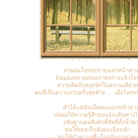
สายฝนโปรยปรายนอกหน้าต่า
ฉันมองหยาดฝนพรายพร่างแล้วใจ
ความคิดถึงหยุดพักในความเดียว
คนที่เป็นความหวังครั้งสุดท้าย . .. เมื่อไหร
ทำได้แค่นับเม็ดฝนนอกหน้าต่า
ปล่อยให้ความรู้สึกของฉันเดินทาง
อธิษฐานต่อสิ่งศักดิ์สิทธิ์ทั้งน้ำต
ขอให้เธอเป็นดังฝนเยือนฟ้า - -
- - ขอให้นำความชื่นใจกลับมาหาค