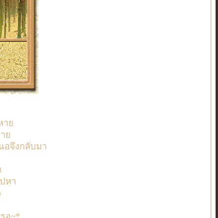
ง
หาย
ดาย
่หนอจึงกลับมา
ง
ไปหา
า
นรอ~*