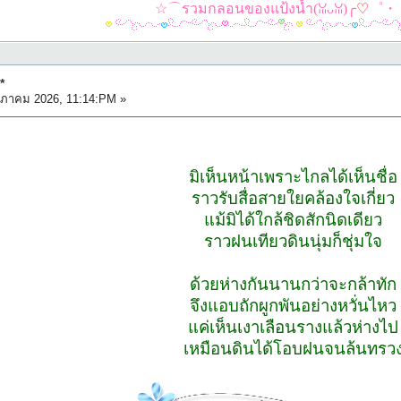
☆⌒รวมกลอนของแป้งน้ำ(ꈍᴗꈍ)╭
♡
゜・
*
ภาคม 2026, 11:14:PM »
มิเห็นหน้าเพราะไกลได้เห็นชื่อ
ราวรับสื่อสายใยคล้องใจเกี่ยว
แม้มิได้ใกล้ชิดสักนิดเดียว
ราวฝนเทียวดินนุ่มก็ชุ่มใจ
ด้วยห่างกันนานกว่าจะกล้าทัก
จึงแอบถักผูกพันอย่างหวั่นไหว
แค่เห็นเงาเลือนรางแล้วห่างไป
เหมือนดินได้โอบฝนจนล้นทรว