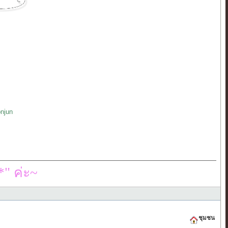
njun
" ค่ะ~
ชุมชน