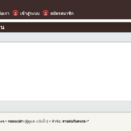
ต่อเรา
เข้าสู่ระบบ
สมัครสมาชิก
อน
าะๆ
>
กลอนเปล่า
(ผู้ดูแล:
แป้งน้ำ
) > หัวข้อ:
สายฝนกับคนรอ~*