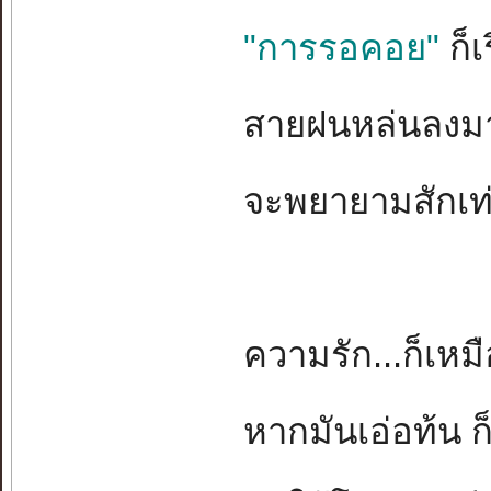
"การรอคอย"
ก็เ
สายฝนหล่นลงมา.
จะพยายามสักเท่
ความรัก...ก็เห
หากมันเอ่อท้น ก