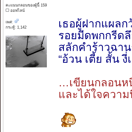
คะแนนกลอนของผู้นี้ 159
ออฟไลน์
เธอผู้ฝากแผลกว
เพศ:
กระทู้: 1,142
รอยมีดพกกรีดลึก
สลักคำร้าวฉาน
“อ้วน เตี้ย สั้น 
…เขียนกลอนหนึ
และได้ใจความนี่