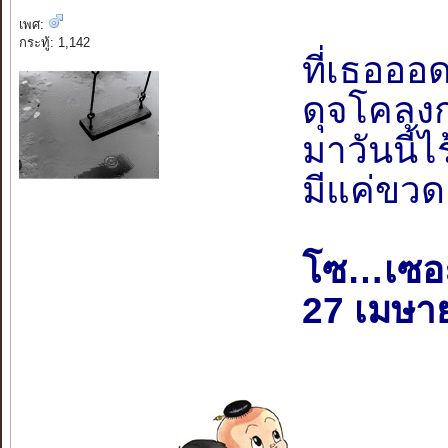
เพศ:
กระทู้: 1,142
ที่เธอออ
ดุจโคลงก
มาวันนี้ไ
มีแค่ขว
โซ…เซอ
27 เมษา