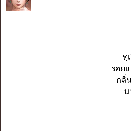
ทุ
รอยแ
กลิ
ม