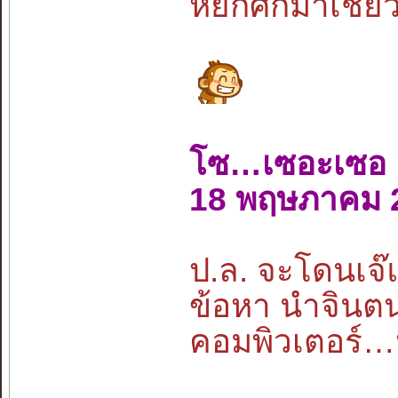
หยักศกมาเชี
โซ…เซอะเซอ
18 พฤษภาคม 
ป.ล. จะโดนเจ๊แป
ข้อหา นำจินตน
คอมพิวเตอร์…ห