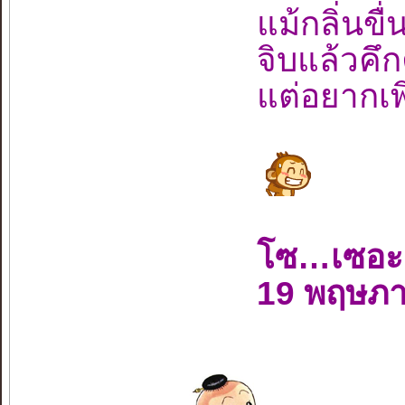
แม้กลิ่นขื
จิบแล้วคึ
แต่อยากเ
โซ…เซอะ
19 พฤษภ