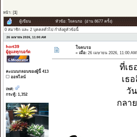
หน้า: [
1
]
ผู้เขียน
หัวข้อ: ใจคนรอ (อ่าน 8677 ครั้ง)
0 สมาชิก และ 2 บุคคลทั่วไป กำลังดูหัวข้อนี้
26 เมษายน 2026, 11:00:AM
hort39
ใจคนรอ
ผู้ดูแลทุกบอร์ด
«
เมื่อ:
26 เมษายน 2026, 11:00:AM
ที่เ
คะแนนกลอนของผู้นี้ 413
เธอ
ออฟไลน์
วั
เพศ:
กระทู้: 1,352
กลายเ