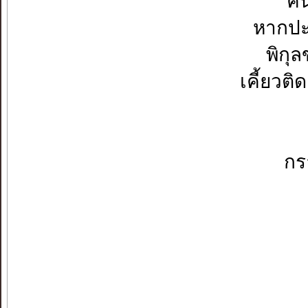
คน
หากปะ
พิกุ
เคี้ยวติ
กรา