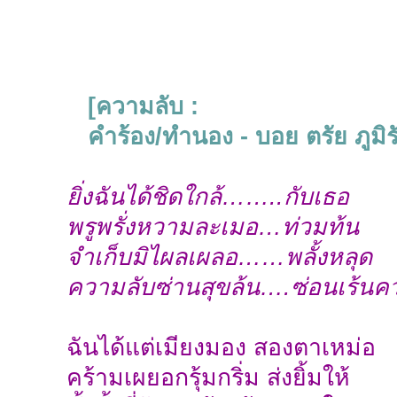
[ความลับ :
คำร้อง/ทำนอง - บอย ตรัย ภูมิร
ยิ่งฉันได้ชิดใกล้……..กับเธอ
พรูพรั่งหวามละเมอ…ท่วมท้น
จำเก็บมิไผลเผลอ……พลั้งหลุด
ความลับซ่านสุขล้น….ซ่อนเร้นค
ฉันได้แต่เมียงมอง สองตาเหม่อ
คร้ามเผยอกรุ้มกริ่ม ส่งยิ้มให้