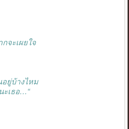
อยากจะเผยใจ
ยู่บ้างไหม
ีนะเธอ…“