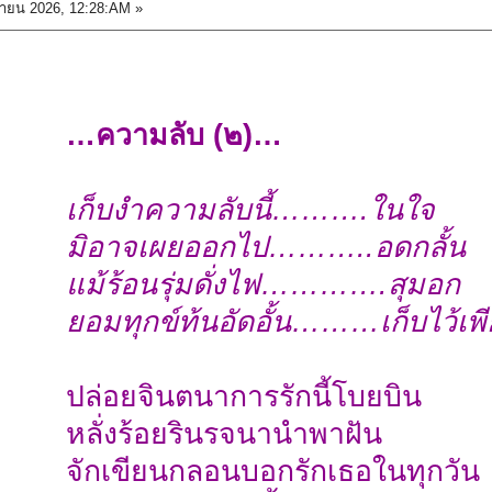
ายน 2026, 12:28:AM »
…ความลับ (๒)…
เก็บงำความลับนี้……….ในใจ
มิอาจเผยออกไป………..อดกลั้น
แม้ร้อนรุ่มดั่งไฟ………….สุมอก
ยอมทุกข์ท้นอัดอั้น………เก็บไว้เพ
ปล่อยจินตนาการรักนี้โบยบิน
หลั่งร้อยรินรจนานำพาฝัน
จักเขียนกลอนบอกรักเธอในทุกวัน