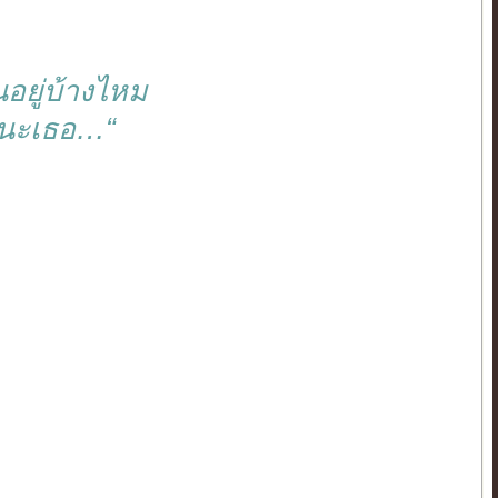
ยู่บ้างไหม
ีนะเธอ…“