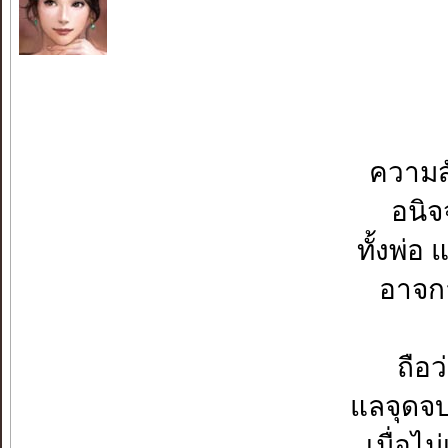
ความส
อนิจ
ทั้งพ่อ
อาจกล
ถือ
แลจุดจบ
เมื่อไ