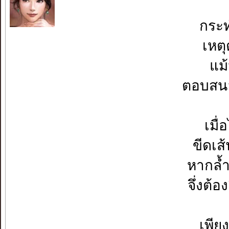
กระ
เหต
แม้
ตอบสนอ
เมื่
ขีดเส
หากล้ำ
จึ่งต้
เพีย