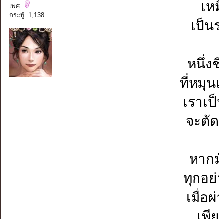
เหม
เพศ:
กระทู้: 1,138
เป็น
หนึ่งช
ที่หมุ
เราเป็
จะตัด
หากม
ทุกอย
เมื่อ
เพี