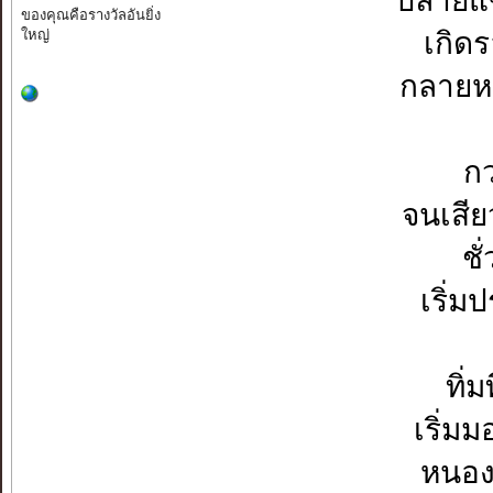
ปลายแข
ของคุณคือรางวัลอันยิ่ง
ใหญ่
เกิด
กลายหน
กว
จนเสี
ชั
เริ่
ทิ่ม
เริ่ม
หนอง