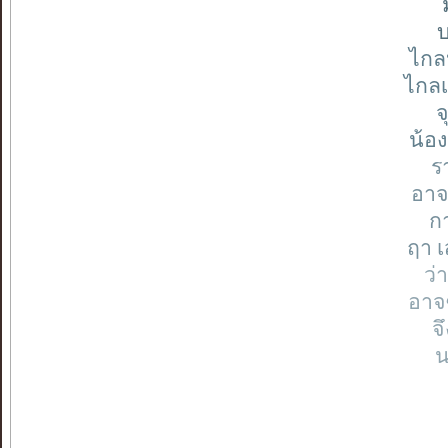
บ
ไกล
ไกลเ
จ
น้อง
ร
อาจ
ก
ฤา เ
ว่
อาจ
จ
น