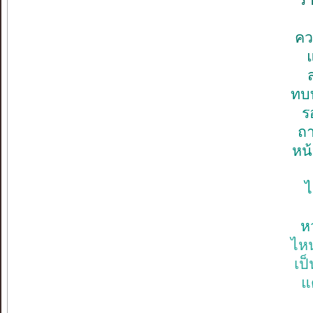
รา
คว
ทบ
ร
ถา
หน
ไ
ห
ไห
เป็
แ