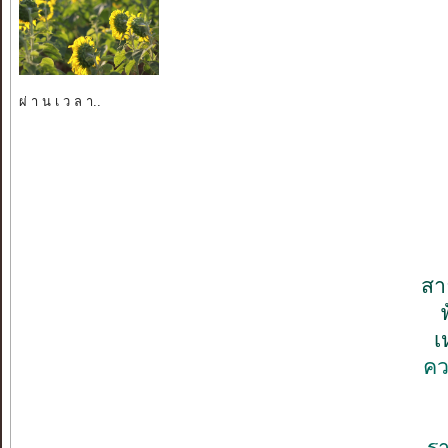
ผ่ า น เ ว ล า..
สา
เ
คว