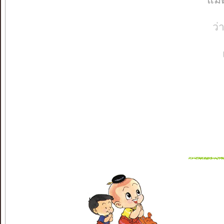
แม้
ว่