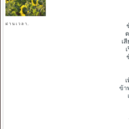
ผ่ า น เ ว ล า..
ด
เส
เ
เ
ข้าพ