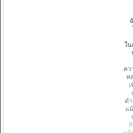
ฉ
ใน
ควา
หล
เ
ดำ
แม
ร
ก