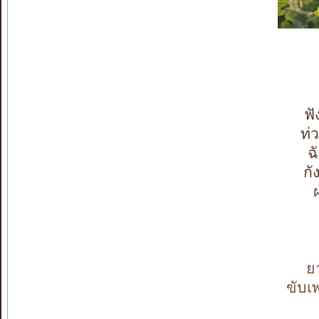
ฟั
ท่
ฉ
กั
ย
ขับเ