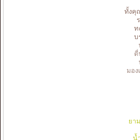
ทั้งค
ร
ท
บร
ต
มอง
ยาม
น