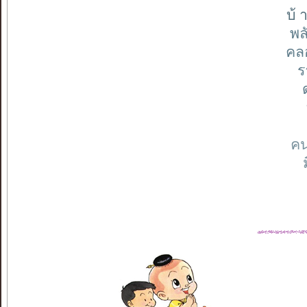
บ้ 
พล
คลอ
ร
คน