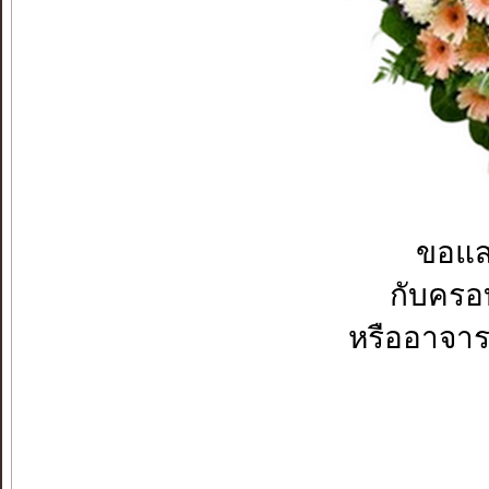
ขอแส
กับคร
หรืออาจาร