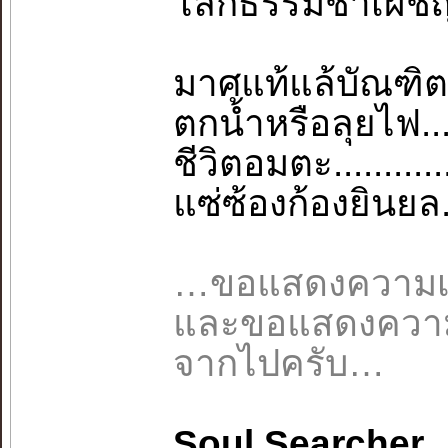
โลกธรรมช้ำเผชิญ.
มาศแท้แล้บัณฑิต.
ตกน้ำหรือลุยไฟ...
ชีวิตอมตะ.........
แซ่ซ้องก้องยินยล..
…ขอแสดงความเค
และขอแสดงความเ
จากไปครับ…
Soul Searcher