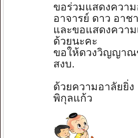
ขอร่วมแสดงความอ
อาจารย์ ดาว อาช
และขอแสดงความเส
ด้วยนะคะ
ขอให้ดวงวิญญาณขอ
สงบ.
ด้วยความอาลัยยิ่ง
พิกุลแก้ว