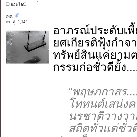
ออฟไลน์
เพศ:
กระทู้: 1,142
อาภรณ์ประดับเพี้
ยศเกียรติฟุ้งกำจาย.
ทรัพย์สินแค่ยามต
กรรมก่อชั่วดียั้ง..
“พฤษภกาสร.......
โททนต์เสน่งคง..
นรชาติวางวาย.....
สถิตทั่วแต่ชั่วดี.