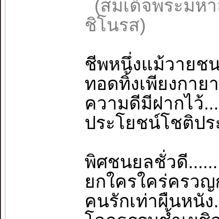
(สมเด็จพระมหา
ชิโนรส)
ชีพหนึ่งแม้วายชน
ทอดทิ้งเพียงกายา..
ความดีมีฝากไว้..
ประโยชน์โชติประย
พิศชนยลชั่วดี......
ยกใครใคร่ครวญกร
คนรักเท่าผืนหนัง