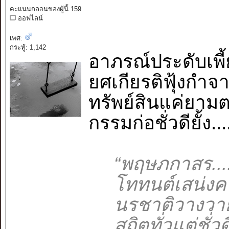
คะแนนกลอนของผู้นี้ 159
ออฟไลน์
เพศ:
กระทู้: 1,142
อาภรณ์ประดับเพี้
ยศเกียรติฟุ้งกำจาย.
ทรัพย์สินแค่ยามต
กรรมก่อชั่วดียั้ง..
“พฤษภกาสร.......
โททนต์เสน่งคง..
นรชาติวางวาย.....
สถิตทั่วแต่ชั่วดี.