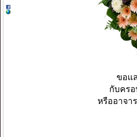
ขอแส
กับคร
หรืออาจาร