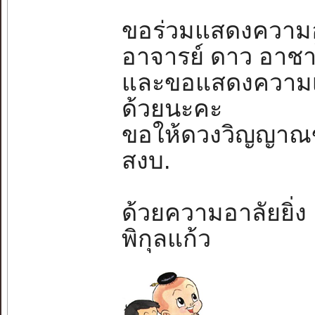
ขอร่วมแสดงความอ
อาจารย์ ดาว อาช
และขอแสดงความเส
ด้วยนะคะ
ขอให้ดวงวิญญาณขอ
สงบ.
ด้วยความอาลัยยิ่ง
พิกุลแก้ว