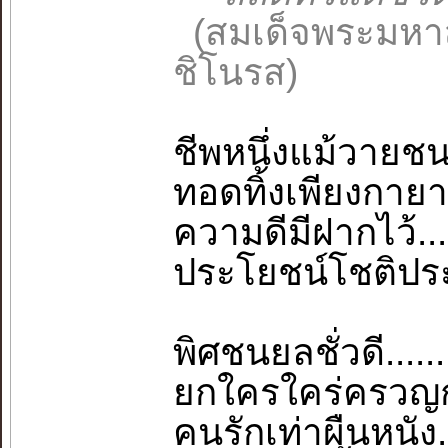
(สมเด็จพระมหา
ชิโนรส)
ชีพหนึ่งแม้วายชน
ทอดทิ้งเพียงกายา..
ความดีมีฝากไว้..
ประโยชน์โชติประย
พิศชนยลชั่วดี......
ยกใครใคร่ครวญกร
คนรักเท่าผืนหนัง