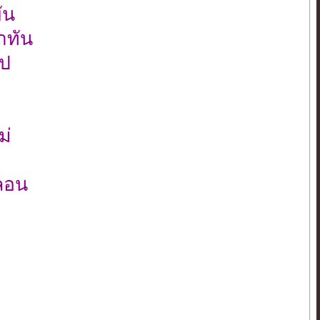
ัน
าทัน
ไป
ม่
ลอน