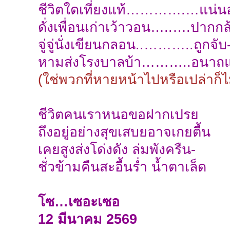
ชีวิตใดเที่ยงแท้………….…แน่น
ดั่งเพื่อนเก่าเว้าวอน…..….ปากกล
จู่จู่นั่งเขียนกลอน..………..ถูกจับ
หามส่งโรงบาลบ้า………..อนาถแ
(ใช่พวกที่หายหน้าไปหรือเปล่าก็ไม่
ชีวิตคนเราหนอขอฝากเปรย
ถึงอยู่อย่างสุขเสบยอาจเกยตื้น
เคยสูงส่งโด่งดัง ล่มพังครืน-
ชั่วข้ามคืนสะอื้นร่ำ น้ำตาเล็ด
โซ…เซอะเซอ
12 มีนาคม 2569