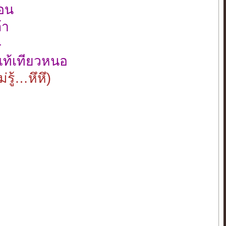
อน
้า
-
ท้เทียวหนอ
รู้…หึหึ)