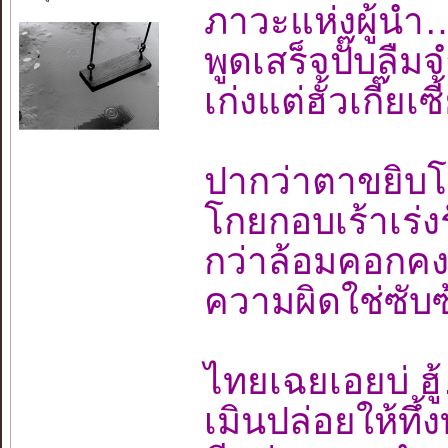
ภาวะแห่งผู้น
พูดเสร็จปั๊บล
เก่งแต่ฮั้วเกี๊
ปากว่าตาขยิบ
โกยกอบเร้าเร
กว่าล้อมคอกค
ความผิดใช่ซับ
ไทยเฉยเอยบ่
เมินปล่อยให้ท