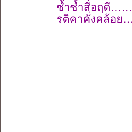
ซ้ำซ้ำสื่อฤ
รติคาคั่งคล้อ