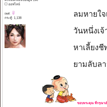
ออฟไลน์
ลมหายใจแม่น
เพศ:
กระทู้: 1,138
วันหนึ่งเจ้
หาเลี้ยงชีพ
ยามลับลาจา
ขอบพระคุณ ที่กรุณาเย