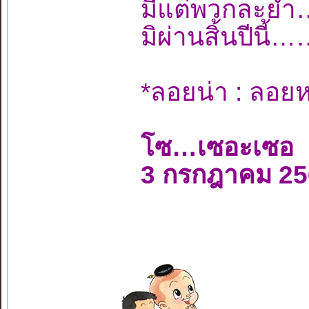
มีแต่พวกละย
มิผ่านสิ้นปี
*ลอยน่า : ลอยห
โซ…เซอะเซอ
3 กรกฎาคม 25