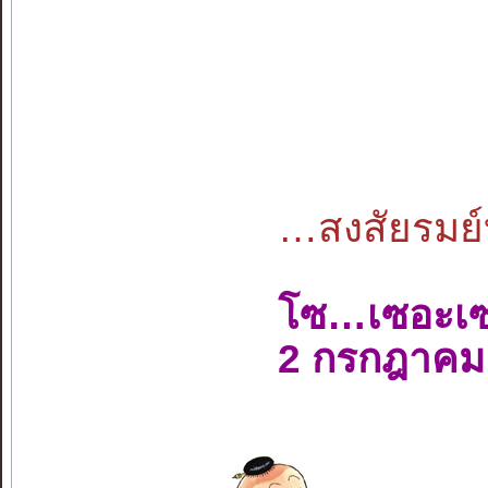
…สงสัยรมย
โซ…เซอะเ
2 กรกฎาคม