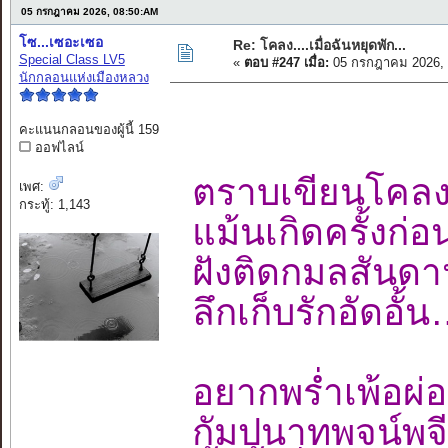
05 กรกฎาคม 2026, 08:50:AM
โซ...เซอะเซอ
Re: โคลง....เมื่อฉันหยุดพัก...
Special Class LV5
«
ตอบ #247 เมื่อ:
05 กรกฎาคม 2026, 
นักกลอนแห่งเมืองหลวง
คะแนนกลอนของผู้นี้ 159
ออฟไลน์
ตราบเขียนโคลง
เพศ:
กระทู้: 1,143
แม้นเกิดครั้งก
ฝังติดกมลสั
ลึกเก็บรักอัด
อยากพร่ำเพ้อผ่
กัมปนาทพจน์พจ