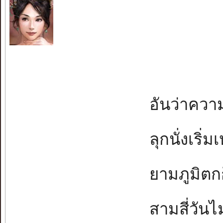
อันว่าความ
ลุกนั่งเริ่ม
ยามภูมิตกก
สามสี่วันไ