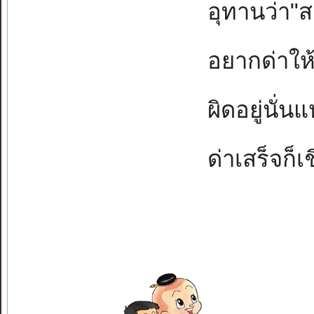
อุทานว่า"สา
อยากด่าให้จ
ผิดอยู่นั่น
ด่าเสร็จก็เช