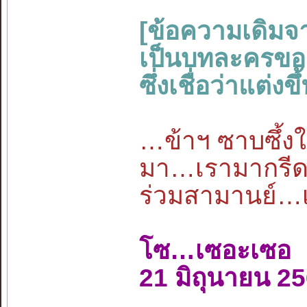
[ข้อความเดิมจ
เป็นบทละครของว
ซึ่งเชื่อว่าแต่
…ข้าฯ ซาบซึ้งใน
มา…เรามากรีดเล
ร่วมสามานย์…
โซ…เซอะเซอ
21 มิถุนายน 2