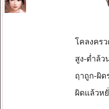
โคลงครวญค
สูง-ต่ำล้วน
ฤาถูก-ผิดร
ผิดแล้วหยั่ง