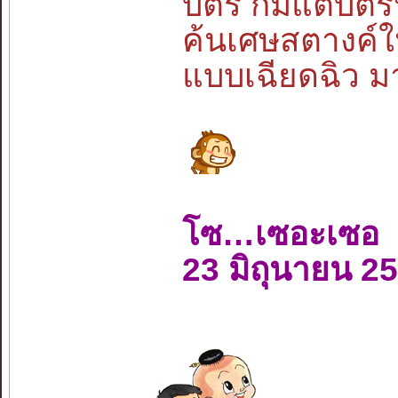
บัตร ก็มีแต่บัต
ค้นเศษสตางค์ใ
แบบเฉียดฉิว มา
โซ…เซอะเซอ
23 มิถุนายน 2