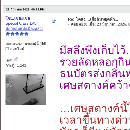
23 มิถุนายน 2026, 09:23:PM
โซ...เซอะเซอ
Re: โคลง....เมื่อฉันหยุดพัก...
Special Class LV5
«
ตอบ #230 เมื่อ:
23 มิถุนายน 2026, 
นักกลอนแห่งเมืองหลวง
คะแนนกลอนของผู้นี้ 159
มีสลึงพึงเก็
ออฟไลน์
รวยลัดหลอกกิ
เพศ:
กระทู้: 1,143
ธนบัตรส่งกลิ
เศษสตางค์คว้า
…เศษสตางค์นี้ไ
เวลาขึ้นทางด่ว