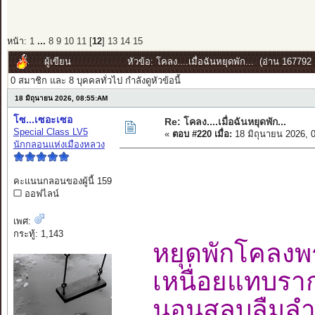
หน้า:
1
...
8
9
10
11
[
12
]
13
14
15
ผู้เขียน
หัวข้อ: โคลง....เมื่อฉันหยุดพัก... (อ่าน 167792 ค
0 สมาชิก และ 8 บุคคลทั่วไป กำลังดูหัวข้อนี้
18 มิถุนายน 2026, 08:55:AM
โซ...เซอะเซอ
Re: โคลง....เมื่อฉันหยุดพัก...
Special Class LV5
«
ตอบ #220 เมื่อ:
18 มิถุนายน 2026, 
นักกลอนแห่งเมืองหลวง
คะแนนกลอนของผู้นี้ 159
ออฟไลน์
เพศ:
กระทู้: 1,143
หยุดพักโคลง
เหนื่อยแทบรา
นอนสลบลืม