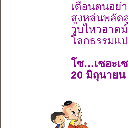
เตือนตนอย่
สูงหล่นพลั
วูบไหวอาตม
โลกธรรมแปด
โซ…เซอะเ
20 มิถุนายน