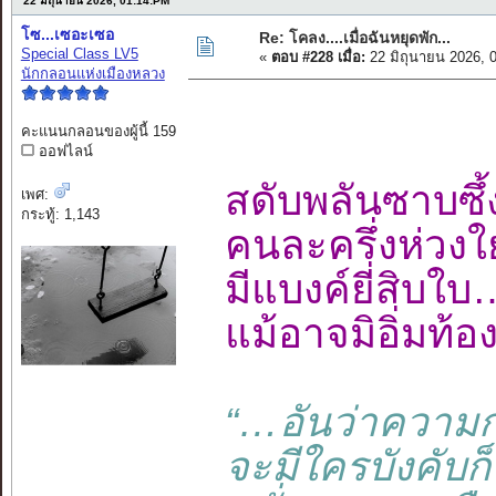
22 มิถุนายน 2026, 01:14:PM
โซ...เซอะเซอ
Re: โคลง....เมื่อฉันหยุดพัก...
Special Class LV5
«
ตอบ #228 เมื่อ:
22 มิถุนายน 2026, 
นักกลอนแห่งเมืองหลวง
คะแนนกลอนของผู้นี้ 159
ออฟไลน์
สดับพลันซาบซ
เพศ:
กระทู้: 1,143
คนละครึ่งห่วง
มีแบงค์ยี่สิบ
แม้อาจมิอิ่มท
“…อันว่าความ
จะมีใครบังคับก