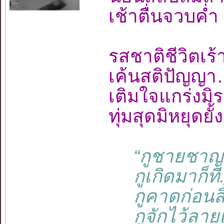
เช้าตื่นจวบค
รสชาติชีวิต
เค้นสติปัญญ
เติมใจแกร่งม
ทุ่มสุดมิหยุ
“กูชายชาญชา
กูเกิดมาก็ที....
กูคาดก่อนสิ้นช
กูจักไว้ลายเว้