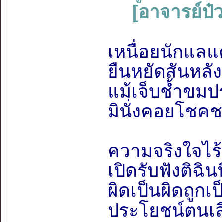
[อาจารย์ป๋ว
เหนื่อยนักแลแ
ยืนหยัดสันหลัง
แม้เจ็บช้ำขมป
มินั่งคอยโชค
ความจริงใจไร้ซ่
เปิดรับฟังติฉิ
ผิดเป็นผิดถูกเ
ประโยชน์ตนเสี