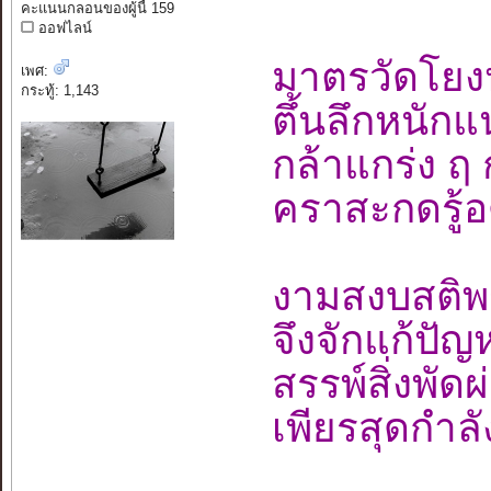
คะแนนกลอนของผู้นี้ 159
ออฟไลน์
มาตรวัดโยงห
เพศ:
กระทู้: 1,143
ตึ้นลึกหนัก
กล้าแกร่ง ฤ
คราสะกดรู้อ
งามสงบสติ
จึงจักแก้ป
สรรพ์สิ่งพั
เพียรสุดกำล