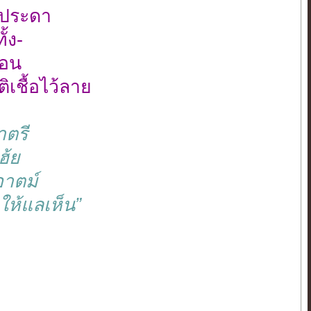
ประดา
้ง-
่อน
เชื้อไว้ลาย
ตรี
ฮ้ย
อาตม์
ให้แลเห็น”