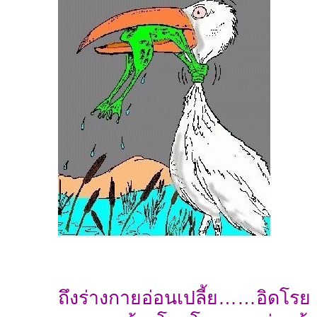
ถึงร่างกายอ่อนเปลี้ย……อิดโรย