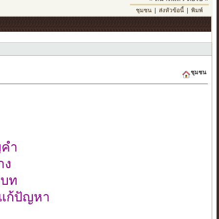
ชุมชน
|
ส่งหัวข้อนี้
|
พิมพ์
ชุมชน
ญคำ
าง
กบท
แก้ปัญหา