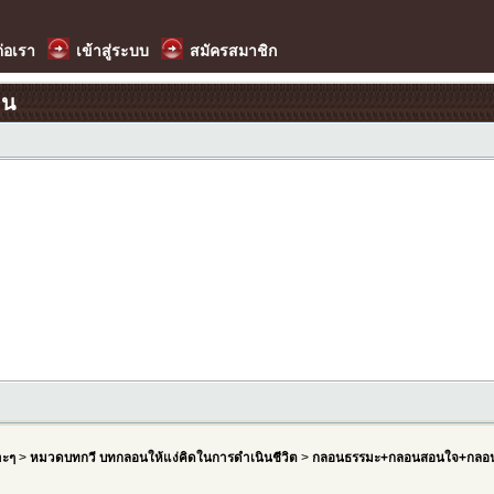
ต่อเรา
เข้าสู่ระบบ
สมัครสมาชิก
อน
าะๆ
>
หมวดบทกวี บทกลอนให้แง่คิดในการดำเนินชีวิต
>
กลอนธรรมะ+กลอนสอนใจ+กลอน