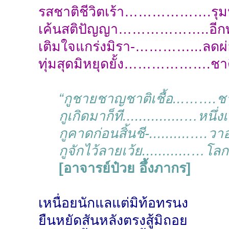
รสชาติชีวิตเร้า……………….รุม
เค้นสติปัญญา………………..อีกทั
เติมใจแกร่งมิรา-…………...ลดผ
ทุ่มสุดมิหยุดยั้ง……………….ชาติ
“กูชายชาญชาติเชื้อ...…….ชา
กูเกิดมาก็ที...............…หนึ่งเ
กูคาดก่อนสิ้นชี-..........….วา
กูจักไว้ลายเว้ย............…โลก
[อาจารย์ป๋วย อึ้งภากร]
เหนื่อยนักแลแต่มิท้อทรนง
ยืนหยัดสันหลังตรงสู้มิถอย