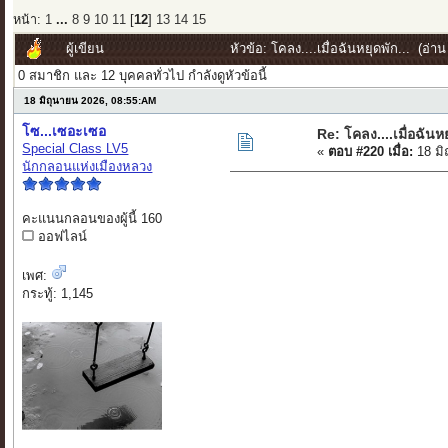
หน้า:
1
...
8
9
10
11
[
12
]
13
14
15
ผู้เขียน
หัวข้อ: โคลง....เมื่อฉันหยุดพัก... (อ่าน
0 สมาชิก และ 12 บุคคลทั่วไป กำลังดูหัวข้อนี้
18 มิถุนายน 2026, 08:55:AM
โซ...เซอะเซอ
Re: โคลง....เมื่อฉันหย
Special Class LV5
«
ตอบ #220 เมื่อ:
18 มิ
นักกลอนแห่งเมืองหลวง
คะแนนกลอนของผู้นี้ 160
ออฟไลน์
เพศ:
กระทู้: 1,145