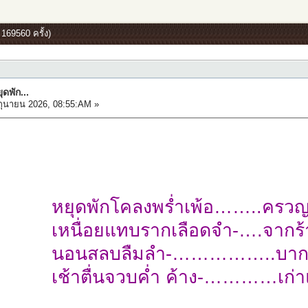
 169560 ครั้ง)
ุดพัก...
ถุนายน 2026, 08:55:AM »
หยุดพักโคลงพร่ำเพ้อ……..ครว
เหนื่อยแทบรากเลือดจำ-….จากร้
นอนสลบลืมลำ-……………..บา
เช้าตื่นจวบค่ำ ค้าง-…………เก่า