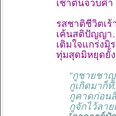
เช้าตื่นจวบค
รสชาติชีวิต
เค้นสติปัญญ
เติมใจแกร่งม
ทุ่มสุดมิหยุ
“กูชายชาญชา
กูเกิดมาก็ที....
กูคาดก่อนสิ้นช
กูจักไว้ลายเว้