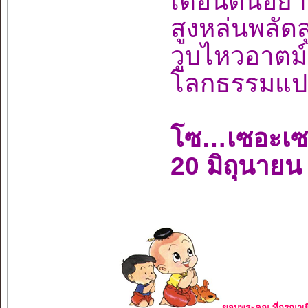
เตือนตนอย่
สูงหล่นพลั
วูบไหวอาตม
โลกธรรมแปด
โซ…เซอะเ
20 มิถุนายน
ขอบพระคุณ ที่กรุณาเย