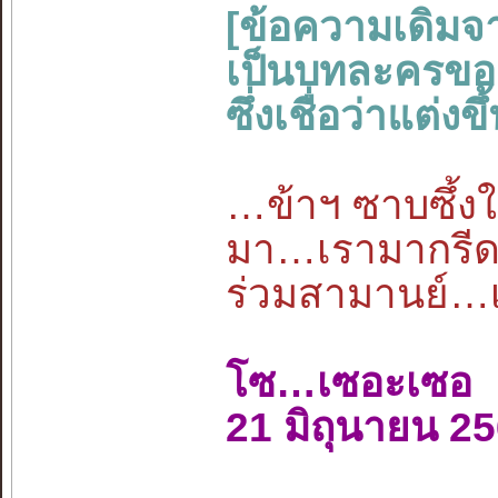
[ข้อความเดิมจ
เป็นบทละครของว
ซึ่งเชื่อว่าแต่
…ข้าฯ ซาบซึ้งใน
มา…เรามากรีดเล
ร่วมสามานย์…
โซ…เซอะเซอ
21 มิถุนายน 2