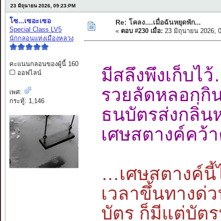
23 มิถุนายน 2026, 09:23:PM
โซ...เซอะเซอ
Re: โคลง....เมื่อฉันหยุดพัก...
Special Class LV5
«
ตอบ #230 เมื่อ:
23 มิถุนายน 2026, 
นักกลอนแห่งเมืองหลวง
คะแนนกลอนของผู้นี้ 160
มีสลึงพึงเก็
ออฟไลน์
รวยลัดหลอกกิ
เพศ:
กระทู้: 1,146
ธนบัตรส่งกลิ
เศษสตางค์คว้า
…เศษสตางค์นี้ไ
เวลาขึ้นทางด่ว
บัตร ก็มีแต่บัต