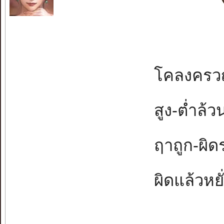
โคลงครวญค
สูง-ต่ำล้วน
ฤาถูก-ผิดร
ผิดแล้วหยั่ง