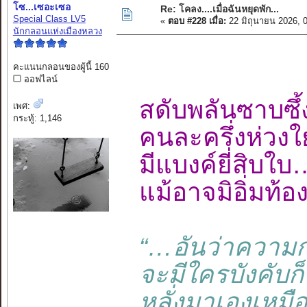
โซ...เซอะเซอ
Re: โคลง....เมื่อฉันหยุดพัก...
Special Class LV5
«
ตอบ #228 เมื่อ:
22 มิถุนายน 2026, 
นักกลอนแห่งเมืองหลวง
คะแนนกลอนของผู้นี้ 160
ออฟไลน์
สดับพลันซาบซ
เพศ:
กระทู้: 1,146
คนละครึ่งห่วง
มีแบงค์ยี่สิบ
แม้อาจมิอิ่มท
“…อันว่าความ
จะมีใครบังคับก
หลั่งมาเองเหมื