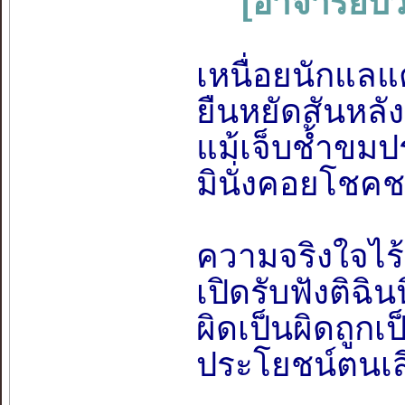
[อาจารย์ป๋ว
เหนื่อยนักแลแ
ยืนหยัดสันหลัง
แม้เจ็บช้ำขมป
มินั่งคอยโชค
ความจริงใจไร้ซ่
เปิดรับฟังติฉิ
ผิดเป็นผิดถูกเ
ประโยชน์ตนเสี