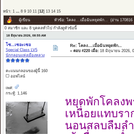
หน้า:
1
...
8
9
10
11
[
12
]
13
14
15
ผู้เขียน
หัวข้อ: โคลง....เมื่อฉันหยุดพัก... (อ่าน 170816 ค
0 สมาชิก และ 8 บุคคลทั่วไป กำลังดูหัวข้อนี้
18 มิถุนายน 2026, 08:55:AM
โซ...เซอะเซอ
Re: โคลง....เมื่อฉันหยุดพัก...
Special Class LV5
«
ตอบ #220 เมื่อ:
18 มิถุนายน 2026, 
นักกลอนแห่งเมืองหลวง
คะแนนกลอนของผู้นี้ 160
ออฟไลน์
เพศ:
กระทู้: 1,146
หยุดพักโคลง
เหนื่อยแทบรา
นอนสลบลืม