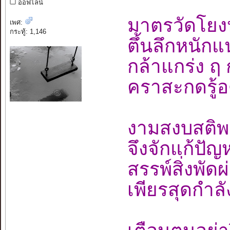
ออฟไลน์
มาตรวัดโยงห
เพศ:
กระทู้: 1,146
ตึ้นลึกหนัก
กล้าแกร่ง ฤ
คราสะกดรู้อ
งามสงบสติ
จึงจักแก้ป
สรรพ์สิ่งพั
เพียรสุดกำล