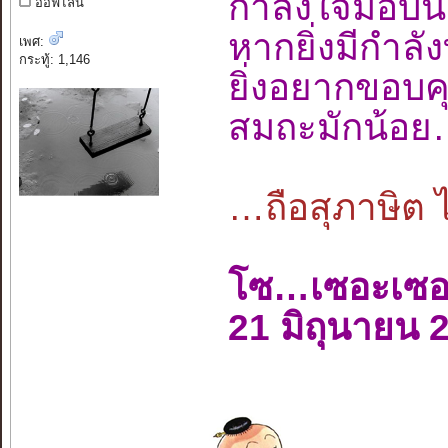
กำลังใจมอบ
ออฟไลน์
หากยิ่งมีกำล
เพศ:
กระทู้: 1,146
ยิ่งอยากขอบ
สมถะมักน้อ
…ถือสุภาษิต 
โซ…เซอะเซ
21 มิถุนายน 