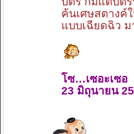
บัตร ก็มีแต่บัต
ค้นเศษสตางค์ใ
แบบเฉียดฉิว มา
โซ…เซอะเซอ
23 มิถุนายน 2