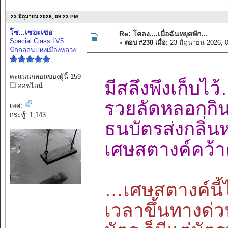
23 มิถุนายน 2026, 09:23:PM
โซ...เซอะเซอ
Re: โคลง....เมื่อฉันหยุดพัก...
Special Class LV5
«
ตอบ #230 เมื่อ:
23 มิถุนายน 2026, 
นักกลอนแห่งเมืองหลวง
คะแนนกลอนของผู้นี้ 159
มีสลึงพึงเก็
ออฟไลน์
รวยลัดหลอกกิ
เพศ:
กระทู้: 1,143
ธนบัตรส่งกลิ
เศษสตางค์คว้า
…เศษสตางค์นี้ไ
เวลาขึ้นทางด่ว