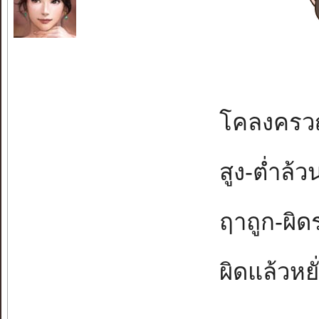
โคลงครวญค
สูง-ต่ำล้วน
ฤาถูก-ผิดร
ผิดแล้วหยั่ง