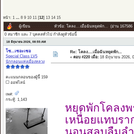
หน้า:
1
...
8
9
10
11
[
12
]
13
14
15
ผู้เขียน
หัวข้อ: โคลง....เมื่อฉันหยุดพัก... (อ่าน 167586 ค
0 สมาชิก และ 7 บุคคลทั่วไป กำลังดูหัวข้อนี้
18 มิถุนายน 2026, 08:55:AM
โซ...เซอะเซอ
Re: โคลง....เมื่อฉันหยุดพัก...
Special Class LV5
«
ตอบ #220 เมื่อ:
18 มิถุนายน 2026, 
นักกลอนแห่งเมืองหลวง
คะแนนกลอนของผู้นี้ 159
ออฟไลน์
เพศ:
กระทู้: 1,143
หยุดพักโคลง
เหนื่อยแทบรา
นอนสลบลืม