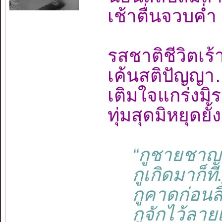
เช้าตื่นจวบค
รสชาติชีวิต
เค้นสติปัญญ
เติมใจแกร่งม
ทุ่มสุดมิหยุ
“กูชายชาญชา
กูเกิดมาก็ที....
กูคาดก่อนสิ้นช
กูจักไว้ลายเว้