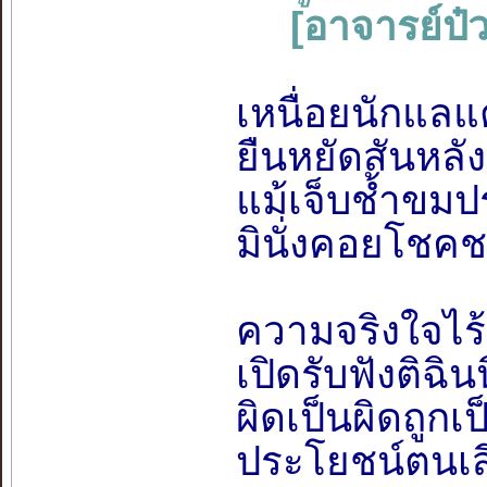
[อาจารย์ป๋ว
เหนื่อยนักแลแ
ยืนหยัดสันหลัง
แม้เจ็บช้ำขมป
มินั่งคอยโชค
ความจริงใจไร้ซ่
เปิดรับฟังติฉิ
ผิดเป็นผิดถูกเ
ประโยชน์ตนเสี