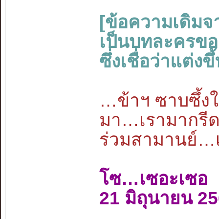
[ข้อความเดิมจ
เป็นบทละครของว
ซึ่งเชื่อว่าแต่
…ข้าฯ ซาบซึ้งใน
มา…เรามากรีดเล
ร่วมสามานย์…
โซ…เซอะเซอ
21 มิถุนายน 2