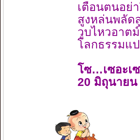
เตือนตนอย่
สูงหล่นพลั
วูบไหวอาตม
โลกธรรมแปด
โซ…เซอะเ
20 มิถุนายน