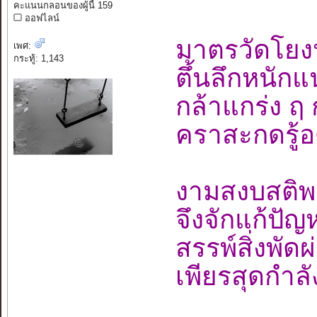
คะแนนกลอนของผู้นี้ 159
ออฟไลน์
มาตรวัดโยงห
เพศ:
กระทู้: 1,143
ตึ้นลึกหนัก
กล้าแกร่ง ฤ
คราสะกดรู้อ
งามสงบสติ
จึงจักแก้ป
สรรพ์สิ่งพั
เพียรสุดกำล