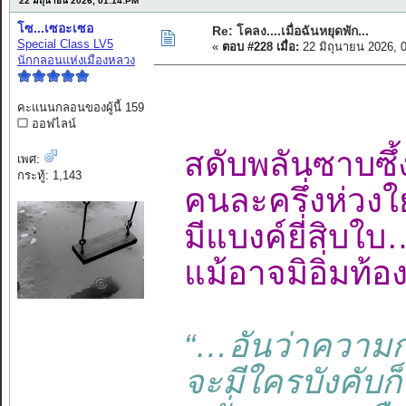
22 มิถุนายน 2026, 01:14:PM
โซ...เซอะเซอ
Re: โคลง....เมื่อฉันหยุดพัก...
Special Class LV5
«
ตอบ #228 เมื่อ:
22 มิถุนายน 2026, 
นักกลอนแห่งเมืองหลวง
คะแนนกลอนของผู้นี้ 159
ออฟไลน์
สดับพลันซาบซ
เพศ:
กระทู้: 1,143
คนละครึ่งห่วง
มีแบงค์ยี่สิบ
แม้อาจมิอิ่มท
“…อันว่าความ
จะมีใครบังคับก