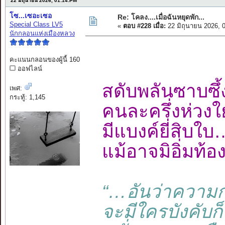
22 มิถุนายน 2026, 01:14:PM
โซ...เซอะเซอ
Re: โคลง....เมื่อฉันหยุดพัก...
Special Class LV5
«
ตอบ #228 เมื่อ:
22 มิถุนายน 2026, 
นักกลอนแห่งเมืองหลวง
คะแนนกลอนของผู้นี้ 160
ออฟไลน์
สดับพลันซาบซ
เพศ:
กระทู้: 1,145
คนละครึ่งห่วง
มีแบงค์ยี่สิบ
แม้อาจมิอิ่มท
“…อันว่าความ
จะมีใครบังคับก