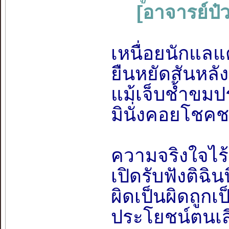
[อาจารย์ป๋ว
เหนื่อยนักแลแ
ยืนหยัดสันหลัง
แม้เจ็บช้ำขมป
มินั่งคอยโชค
ความจริงใจไร้ซ่
เปิดรับฟังติฉิ
ผิดเป็นผิดถูกเ
ประโยชน์ตนเสี