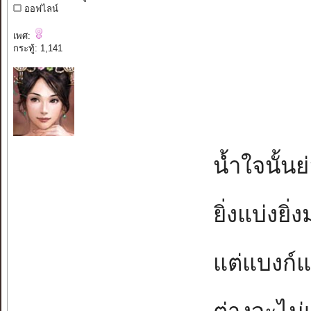
ออฟไลน์
เพศ:
กระทู้: 1,141
น้ำใจนั้นย
ยิ่งแบ่งยิ่
แต่แบงก์แบ