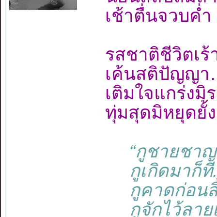
เช้าตื่นจวบค
รสชาติชีวิต
เค้นสติปัญญ
เติมใจแกร่งม
ทุ่มสุดมิหยุ
“กูชายชาญชา
กูเกิดมาก็ที....
กูคาดก่อนสิ้นช
กูจักไว้ลายเว้