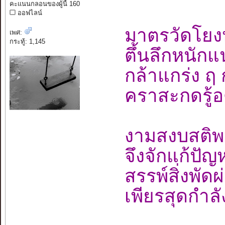
คะแนนกลอนของผู้นี้ 160
ออฟไลน์
มาตรวัดโยงห
เพศ:
กระทู้: 1,145
ตึ้นลึกหนัก
กล้าแกร่ง ฤ
คราสะกดรู้อ
งามสงบสติ
จึงจักแก้ป
สรรพ์สิ่งพั
เพียรสุดกำล