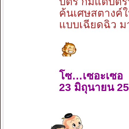
บัตร ก็มีแต่บัต
ค้นเศษสตางค์ใ
แบบเฉียดฉิว มา
โซ…เซอะเซอ
23 มิถุนายน 2