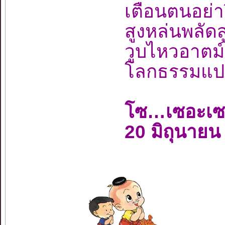
เตือนตนอย่
สูงหล่นพลั
วูบไหวอาตม
โลกธรรมแปด
โซ…เซอะเ
20 มิถุนายน