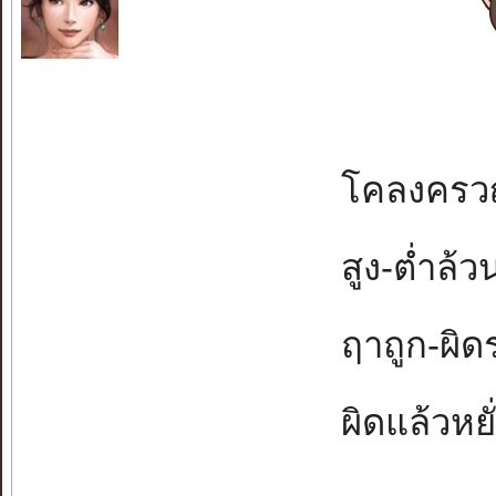
โคลงครวญค
สูง-ต่ำล้วน
ฤาถูก-ผิดร
ผิดแล้วหยั่ง