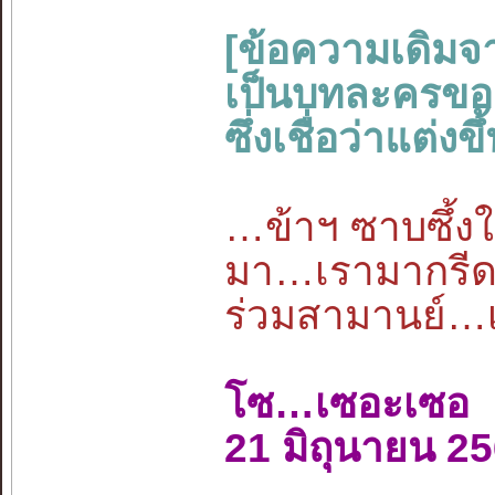
[ข้อความเดิมจ
เป็นบทละครของว
ซึ่งเชื่อว่าแต่
…ข้าฯ ซาบซึ้งใน
มา…เรามากรีดเล
ร่วมสามานย์…
โซ…เซอะเซอ
21 มิถุนายน 2