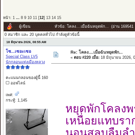
หน้า:
1
...
8
9
10
11
[
12
]
13
14
15
ผู้เขียน
หัวข้อ: โคลง....เมื่อฉันหยุดพัก... (อ่าน 169541 ค
0 สมาชิก และ 20 บุคคลทั่วไป กำลังดูหัวข้อนี้
18 มิถุนายน 2026, 08:55:AM
โซ...เซอะเซอ
Re: โคลง....เมื่อฉันหยุดพัก...
Special Class LV5
«
ตอบ #220 เมื่อ:
18 มิถุนายน 2026, 
นักกลอนแห่งเมืองหลวง
คะแนนกลอนของผู้นี้ 160
ออฟไลน์
เพศ:
กระทู้: 1,145
หยุดพักโคลง
เหนื่อยแทบรา
นอนสลบลืม